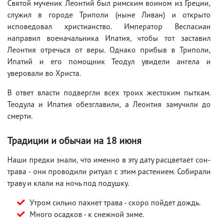
Святой мученик Леонтий был римским воином из Греции,
служил в городе Триполи (ныне Ливан) и открыто
исповедовал христианство. Император Веспасиан
направил военачальника Ипатия, чтобы тот заставил
Леонтия отречься от веры. Однако прибыв в Триполи,
Ипатий и его помощник Теодул увидели ангела и
уверовали во Христа.
В ответ власти подвергли всех троих жестоким пыткам.
Теодула и Ипатия обезглавили, а Леонтия замучили до
смерти.
Традиции и обычаи на 18 июня
Наши предки знали, что именно в эту дату расцветает сон-
трава - они проводили ритуал с этим растением. Собирали
траву и клали на ночь под подушку.
Утром сильно пахнет трава - скоро пойдет дождь.
Много осадков - к снежной зиме.