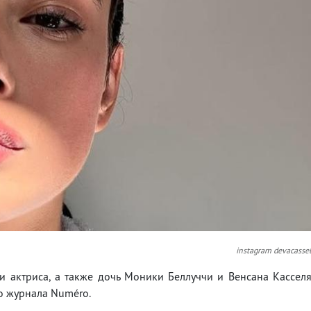
instagram devacasse
 и актриса, а также дочь Моники Беллуччи и Венсана Кассел
о журнала Numéro.