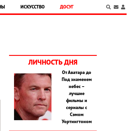
НЫ
ИСКУССТВО
ДОСУГ
ЛИЧНОСТЬ ДНЯ
От Аватара до
Под знаменем
небес –
лучшие
фильмы и
сериалы с
Сэмом
Уортингтоном