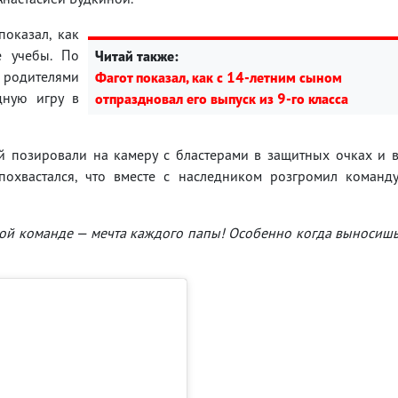
показал, как
е учебы. По
Читай также:
 родителями
Фагот показал, как с 14-летним сыном
дную игру в
отпраздновал его выпуск из 9-го класса
й позировали на камеру с бластерами в защитных очках и 
охвастался, что вместе с наследником розгромил команд
дной команде — мечта каждого папы! Особенно когда выносиш