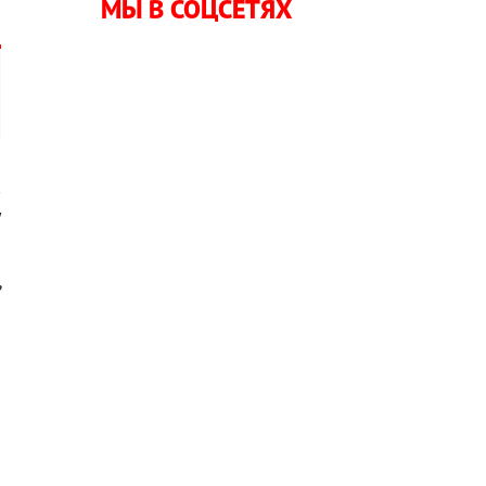
МЫ В СОЦСЕТЯХ
в
у
ь