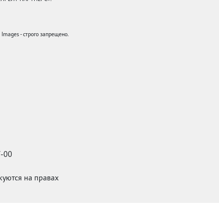
mages - строго запрещено.
7-00
икуются на правах