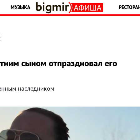
МУЗЫКА
РЕСТОРА
5
летним сыном отпраздновал его
венным наследником