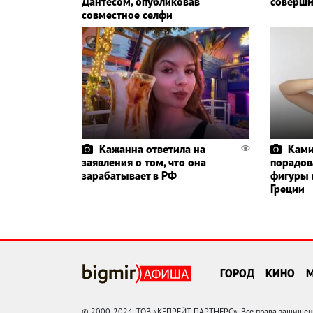
Дантесом, опубликовав
соверши
совместное селфи
Кажанна ответила на
Ками
заявления о том, что она
порадов
зарабатывает в РФ
фигуры 
Греции
ГОРОД
КИНО
© 2000-2024, ТОВ «КЕПРЕЙТ ПАРТНЕРС». Все права защищены.