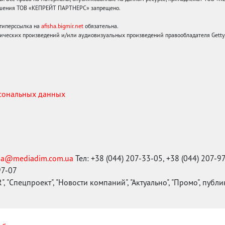
решения ТОВ «КЕПРЕЙТ ПАРТНЕРС» запрещено.
 гиперссылка на
afisha.bigmir.net
обязательна.
ических произведений и/или аудиовизуальных произведений правообладателя Getty I
рсональных данных
ma@mediadim.com.ua
Тел: +38 (044) 207-33-05, +38 (044) 207-9
97-07
, "Спецпроект", "Новости компаний", "Актуально", "Промо", публ