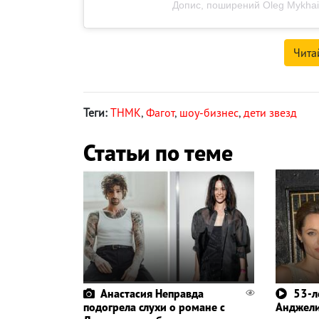
Допис, поширений Oleg Mykhail
Чита
Теги:
ТНМК
,
Фагот
,
шоу-бизнес
,
дети звезд
Статьи по теме
Анастасия Неправда
53-л
подогрела слухи о романе с
Анджел