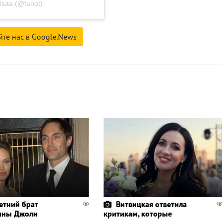
iuta (@fahot)
йте нас в Google.News
етний брат
Витвицкая ответила
ины Джоли
критикам, которые