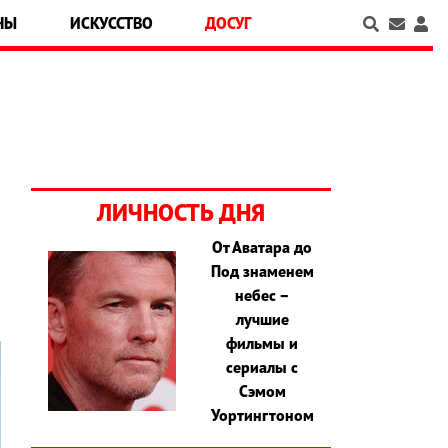
НЫ
ИСКУССТВО
ДОСУГ
ЛИЧНОСТЬ ДНЯ
От Аватара до
Под знаменем
небес –
лучшие
фильмы и
сериалы с
Сэмом
Уортингтоном