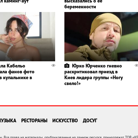
л каминг-аут
высказались о ее
беременности
ла Кабельо
Юрко Юрченко гневно
ала фанов фото
раскритиковал приезд в
в купальнике в
Киев лидера группы «Ногу
свело!»
МУЗЫКА
РЕСТОРАНЫ
ИСКУССТВО
ДОСУГ
 Все права на материалы, опубликованные на данном ресурсе, принадлежат ТОВ «