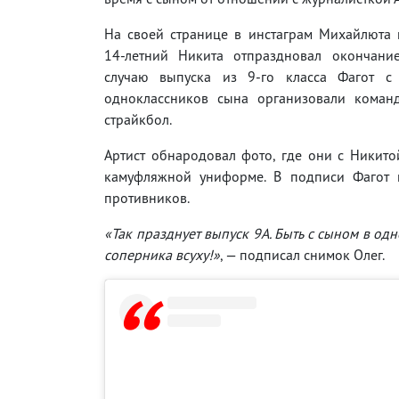
На своей странице в инстаграм Михайлюта 
14-летний Никита отпраздновал окончани
случаю выпуска из 9-го класса Фагот с
одноклассников сына организовали коман
страйкбол.
Артист обнародовал фото, где они с Никито
камуфляжной униформе. В подписи Фагот п
противников.
«Так празднует выпуск 9А. Быть с сыном в о
соперника всуху!»
, — подписал снимок Олег.