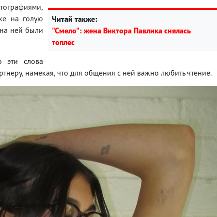
отографиями,
ке на голую
Читай также:
е на ней были
"Смело": жена Виктора Павлика снялась
топлес
о эти слова
тнеру, намекая, что для общения с ней важно любить чтение.