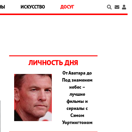
НЫ
ИСКУССТВО
ДОСУГ
ЛИЧНОСТЬ ДНЯ
От Аватара до
Под знаменем
небес –
лучшие
фильмы и
сериалы с
Сэмом
Уортингтоном