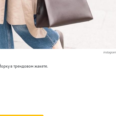
instagra
орку в трендовом жакете.