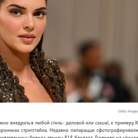
Getty Image
ожно внедрить в любой стиль - деловой или casual, к примеру. 
 хрониках стритстайла. Недавно папарацци сфотографировал
новательницу бренда текилы 818 Кендалл Дженнер на улица