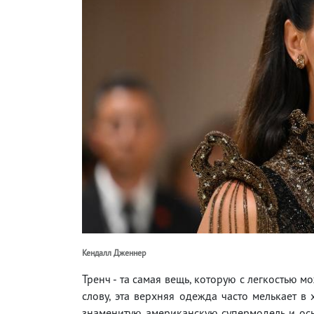
Кендалл Дженнер
Тренч - та самая вещь, которую с легкостью м
слову, эта верхняя одежда часто мелькает в
знаменитую американскую супермодель и ос