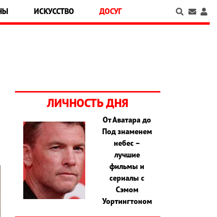
НЫ
ИСКУССТВО
ДОСУГ
ЛИЧНОСТЬ ДНЯ
От Аватара до
Под знаменем
небес –
лучшие
фильмы и
сериалы с
Сэмом
Уортингтоном