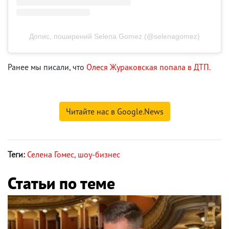
Допис, поширений Selena Gomez (@selenagomez)
Ранее мы писали, что
Олеся Жураковская попала в ДТП.
Читайте нас в Google.News
Теги:
Селена Гомес
,
шоу-бизнес
Статьи по теме