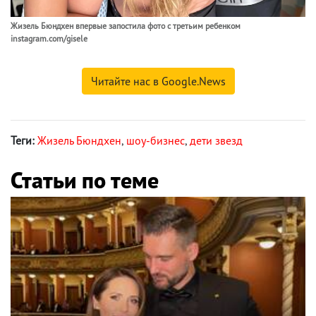
Жизель Бюндхен впервые запостила фото с третьим ребенком
instagram.com/gisele
Читайте нас в Google.News
Теги:
Жизель Бюндхен
,
шоу-бизнес
,
дети звезд
Статьи по теме