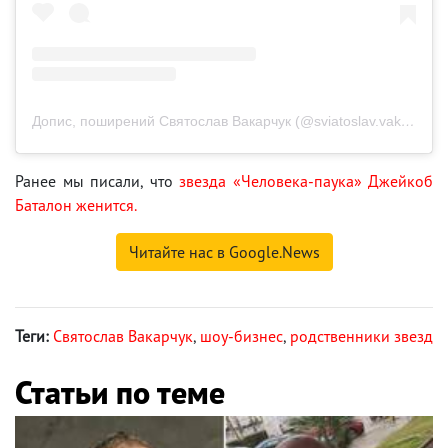
Допис, поширений Святослав Вакарчук (@sviatoslav.vakarchuk)
Ранее мы писали, что
звезда «Человека-паука» Джейкоб
Баталон женится.
Читайте нас в Google.News
Теги:
Святослав Вакарчук
,
шоу-бизнес
,
родственники звезд
Статьи по теме