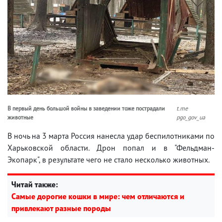
В первый день большой войны в заведении тоже пострадали
t.me
животные
pgo_gov_ua
В ночь на 3 марта Россия нанесла удар беспилотниками по
Харьковской области. Дрон попал и в "Фельдман-
Экопарк", в результате чего не стало несколько животных.
Читай также:
Самые дорогие кошки в мире: чем отличаются и
привлекают разные породы