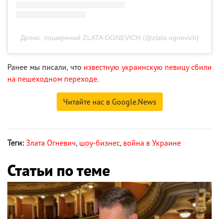
Допис, поширений ZLATA OGNEVICH (@zlata.ognevich)
Ранее мы писали, что
известную украинскую певицу сбили
на пешеходном переходе.
Читайте нас в Google.News
Теги:
Злата Огневич
,
шоу-бизнес
,
война в Украине
Статьи по теме