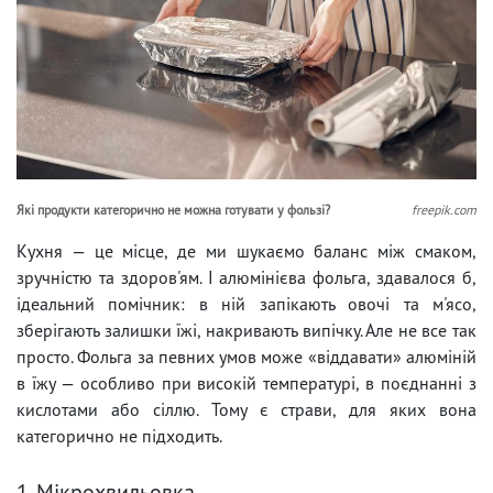
Які продукти категорично не можна готувати у фользі?
freepik.com
Кухня — це місце, де ми шукаємо баланс між смаком,
зручністю та здоров'ям. І алюмінієва фольга, здавалося б,
ідеальний помічник: в ній запікають овочі та м'ясо,
зберігають залишки їжі, накривають випічку. Але не все так
просто. Фольга за певних умов може «віддавати» алюміній
в їжу — особливо при високій температурі, в поєднанні з
кислотами або сіллю. Тому є страви, для яких вона
категорично не підходить.
1. Мікрохвильовка