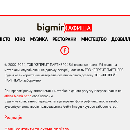
ІСТО
КІНО
МУЗИКА
РЕСТОРАНИ
МИСТЕЦТВО
ДОЗВІЛЛ
© 2000-2024, ТОВ "КЕПРЕЙТ ПАРТНЕРС". Всі права захищені. Усі права на
матеріали, опубліковані на даному ресурсі, належать ТОВ КЕПРЕЙТ ПАРТНЕРС.
Будь-яке використання матеріалів без письмового дозволу ТОВ «КЕПРЕЙТ
ПАРТНЕРС» заборонено.
При правомірному використанні матеріалів даного ресурсу гіперпосилання на
afisha.bigmir.net є
обов'язковим.
Будь-яке копіювання, передрук та відтворення фотографічних творів та/або
аудіовізуальних творів правовласника Getty Images - суворо забороняється.
Редакція
Наші контакти та схема проїзду