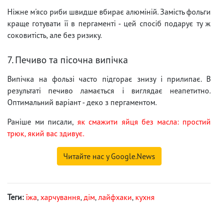
Ніжне м'ясо риби швидше вбирає алюміній. Замість фольги
краще готувати її в пергаменті - цей спосіб подарує ту ж
соковитість, але без ризику.
7. Печиво та пісочна випічка
Випічка на фользі часто підгорає знизу і прилипає. В
результаті печиво ламається і виглядає неапетитно.
Оптимальний варіант - деко з пергаментом.
Раніше ми писали,
як смажити яйця без масла: простий
трюк, який вас здивує.
Читайте нас у Google.News
Теги:
їжа
,
харчування
,
дім
,
лайфхаки
,
кухня