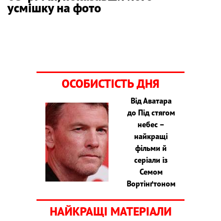
усмішку на фото
ОСОБИСТІСТЬ ДНЯ
Від Аватара
до Під стягом
небес –
найкращі
фільми й
серіали із
Семом
Вортінґтоном
НАЙКРАЩІ МАТЕРІАЛИ