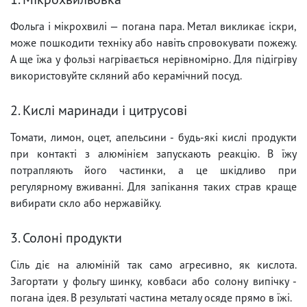
Фольга і мікрохвилі — погана пара. Метал викликає іскри,
може пошкодити техніку або навіть спровокувати пожежу.
А ще їжа у фользі нагрівається нерівномірно. Для підігріву
використовуйте скляний або керамічний посуд.
2. Кислі маринади і цитрусові
Томати, лимон, оцет, апельсини - будь-які кислі продукти
при контакті з алюмінієм запускають реакцію. В їжу
потрапляють його частинки, а це шкідливо при
регулярному вживанні. Для запікання таких страв краще
вибирати скло або нержавійку.
3. Солоні продукти
Сіль діє на алюміній так само агресивно, як кислота.
Загортати у фольгу шинку, ковбаси або солону випічку -
погана ідея. В результаті частина металу осяде прямо в їжі.