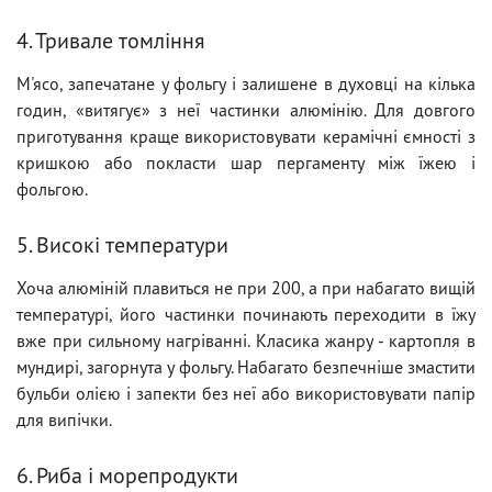
4. Тривале томління
М'ясо, запечатане у фольгу і залишене в духовці на кілька
годин, «витягує» з неї частинки алюмінію. Для довгого
приготування краще використовувати керамічні ємності з
кришкою або покласти шар пергаменту між їжею і
фольгою.
5. Високі температури
Хоча алюміній плавиться не при 200, а при набагато вищій
температурі, його частинки починають переходити в їжу
вже при сильному нагріванні. Класика жанру - картопля в
мундирі, загорнута у фольгу. Набагато безпечніше змастити
бульби олією і запекти без неї або використовувати папір
для випічки.
6. Риба і морепродукти