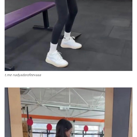
t.me nadyadorofeevaaa