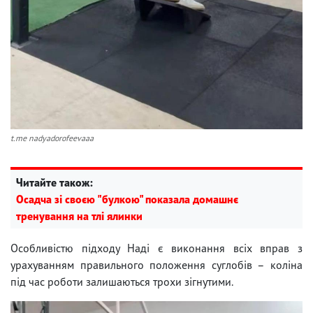
t.me nadyadorofeevaaa
Читайте також:
Осадча зі своєю "булкою" показала домашнє
тренування на тлі ялинки
Особливістю підходу Наді є виконання всіх вправ з
урахуванням правильного положення суглобів – коліна
під час роботи залишаються трохи зігнутими.