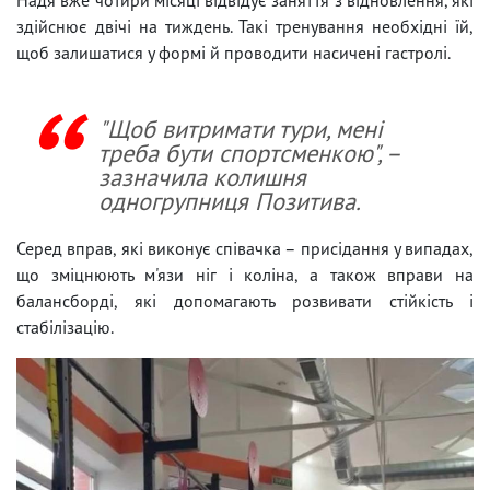
здійснює двічі на тиждень. Такі тренування необхідні їй,
щоб залишатися у формі й проводити насичені гастролі.
"Щоб витримати тури, мені
треба бути спортсменкою", –
зазначила колишня
одногрупниця Позитива.
Серед вправ, які виконує співачка – присідання у випадах,
що зміцнюють м'язи ніг і коліна, а також вправи на
балансборді, які допомагають розвивати стійкість і
стабілізацію.