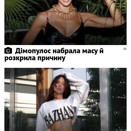
Дімопулос набрала масу й
розкрила причину