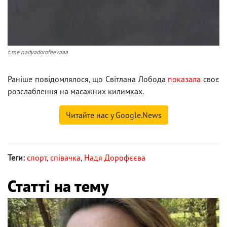
t.me nadyadorofeevaaa
Раніше повідомлялося, що Світлана Лобода
показала
своє
розслаблення на масажних килимках.
Читайте нас у Google.News
Теги:
спорт
,
співачка
,
Надя Дорофєєва
Статті на тему