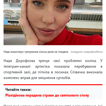
Надя влаштовує тренування кілька разів на тиждень
instagram nadyadorofeeva
Надя Дорофєєва тренує свої проблемні коліна. У
телеграм-каналі артистка показала перебування в
спортивній залі, де пітніла в лосинах. Співачка виконала
комплекс вправ для зміцнення суглобів.
Читайте також:
Різатдінова порадила страви до святкового столу
Надя вже чотири місяці відвідує заняття з відновлення, які