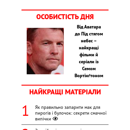
ОСОБИСТІСТЬ ДНЯ
Від Аватара
до Під стягом
небес –
найкращі
фільми й
серіали із
Семом
Вортінґтоном
НАЙКРАЩІ МАТЕРІАЛИ
Як правильно запарити мак для
пирогів і булочок: секрети смачної
випічки