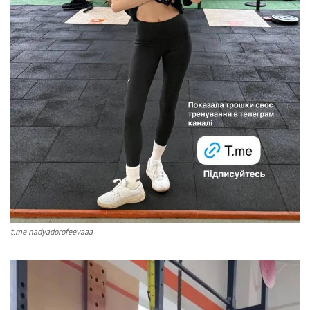
t.me nadyadorofeevaaa