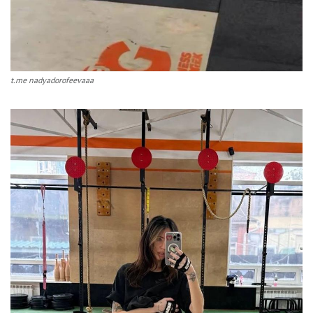
t.me nadyadorofeevaaa