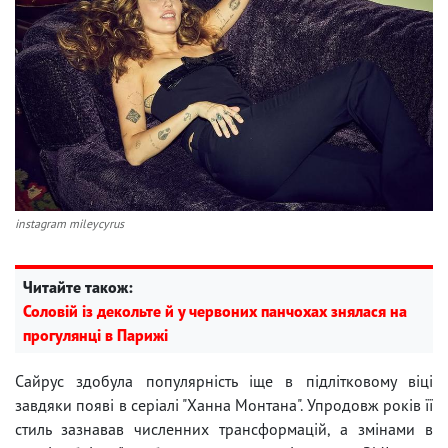
instagram mileycyrus
Читайте також:
Соловій із декольте й у червоних панчохах знялася на
прогулянці в Парижі
Сайрус здобула популярність іще в підлітковому віці
завдяки появі в серіалі "Ханна Монтана". Упродовж років її
стиль зазнавав численних трансформацій, а змінами в