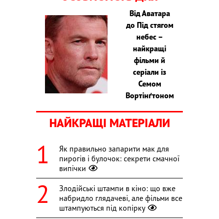
Від Аватара
до Під стягом
небес –
найкращі
фільми й
серіали із
Семом
Вортінґтоном
НАЙКРАЩІ МАТЕРІАЛИ
Як правильно запарити мак для
пирогів і булочок: секрети смачної
випічки
Злодійські штампи в кіно: що вже
набридло глядачеві, але фільми все
штампуються під копірку