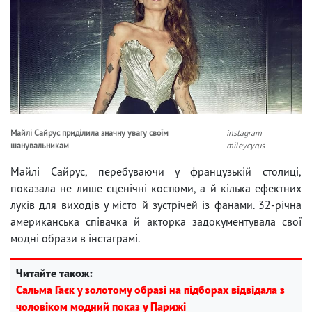
Майлі Сайрус приділила значну увагу своїм
instagram
шанувальникам
mileycyrus
Майлі Сайрус, перебуваючи у французькій столиці,
показала не лише сценічні костюми, а й кілька ефектних
луків для виходів у місто й зустрічей із фанами. 32-річна
американська співачка й акторка задокументувала свої
модні образи в інстаграмі.
Читайте також:
Сальма Гаєк у золотому образі на підборах відвідала з
чоловіком модний показ у Парижі