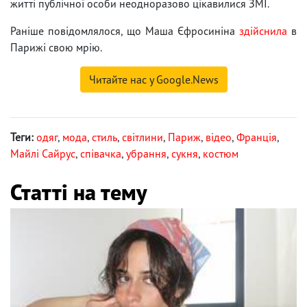
житті публічної особи неодноразово цікавилися ЗМІ.
Раніше повідомлялося, що Маша Єфросиніна
здійснила
в
Парижі свою мрію.
Читайте нас у Google.News
Теги:
одяг
,
мода
,
стиль
,
світлини
,
Париж
,
відео
,
Франція
,
Майлі Сайрус
,
співачка
,
убрання
,
сукня
,
костюм
Статті на тему