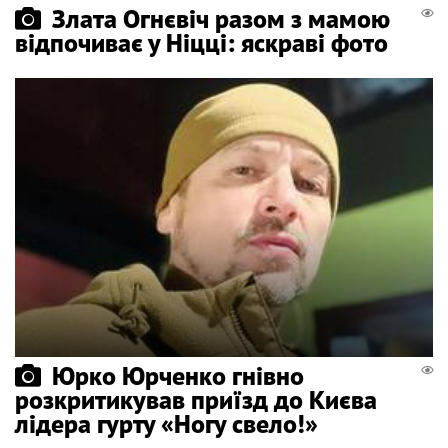
Злата Огнєвіч разом з мамою
відпочиває у Ніцці: яскраві фото
Юрко Юрченко гнівно
розкритикував приїзд до Києва
лідера гурту «Ногу свело!»