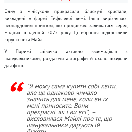
Одну з мінісуконь прикрасили блискучі кристали,
викладені у формі Ейфелевої вежі. Інша вирізнялася
леопардовим принтом, що продовжує залишатися серед
модних тенденцій 2025 року. Ці вбрання підкреслили
стрункі ноги Майлі.
У Парижі співачка активно взаємодіяла з
шанувальниками, роздаючи автографи й охоче позуючи
для фото.
"Я можу сама купити собі квіти,
але це однаково чимало
значить для мене, коли ви їх
мені приносите. Вони
прекрасні, як і ви всі", –
висловилася Майлі про те, що
шанувальники дарують їй
букети.