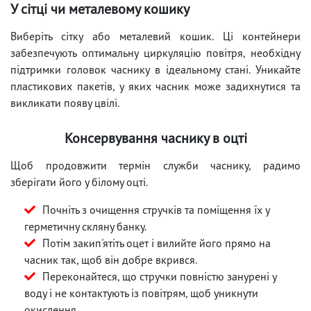
У сітці чи металевому кошику
Виберіть сітку або металевий кошик. Ці контейнери
забезпечують оптимальну циркуляцію повітря, необхідну
підтримки головок часнику в ідеальному стані. Уникайте
пластикових пакетів, у яких часник може задихнутися та
викликати появу цвілі.
Консервування часнику в оцті
Щоб продовжити термін служби часнику, радимо
зберігати його у білому оцті.
Почніть з очищення стручків та поміщення їх у
герметичну скляну банку.
Потім закип'ятіть оцет і вилийте його прямо на
часник так, щоб він добре вкрився.
Переконайтеся, що стручки повністю занурені у
воду і не контактують із повітрям, щоб уникнути
окислення.