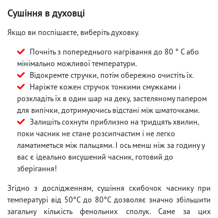
Сушіння в духовці
Якщо ви поспішаєте, виберіть духовку.
Почніть з попереднього нагрівання до 80 ° C або
мінімально можливої ​​температури.
Відокремте стручки, потім обережно очистіть їх.
Наріжте кожен стручок тонкими смужками і
розкладіть їх в один шар на деку, застеляному папером
для випічки, дотримуючись відстані між шматочками.
Залишіть сохнути приблизно на тридцять хвилин,
поки часник не стане розсипчастим і не легко
ламатиметься між пальцями. І ось менш ніж за годину у
вас є ідеально висушений часник, готовий до
зберігання!
Згідно з дослідженням, сушіння скибочок часнику при
температурі від 50°C до 80°C дозволяє значно збільшити
загальну кількість фенольних сполук. Саме за цих