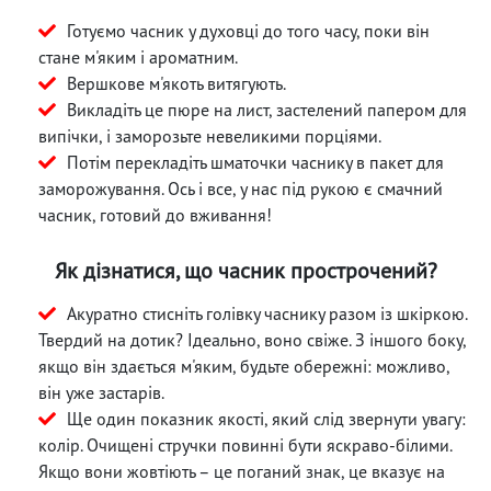
Готуємо часник у духовці до того часу, поки він
стане м'яким і ароматним.
Вершкове м'якоть витягують.
Викладіть це пюре на лист, застелений папером для
випічки, і заморозьте невеликими порціями.
Потім перекладіть шматочки часнику в пакет для
заморожування. Ось і все, у нас під рукою є смачний
часник, готовий до вживання!
Як дізнатися, що часник прострочений?
Акуратно стисніть голівку часнику разом із шкіркою.
Твердий на дотик? Ідеально, воно свіже. З іншого боку,
якщо він здається м'яким, будьте обережні: можливо,
він уже застарів.
Ще один показник якості, який слід звернути увагу:
колір. Очищені стручки повинні бути яскраво-білими.
Якщо вони жовтіють – це поганий знак, це вказує на