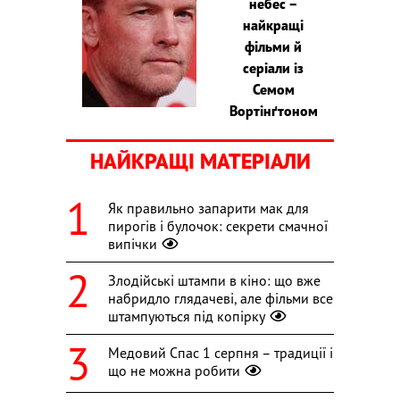
небес –
найкращі
фільми й
серіали із
Семом
Вортінґтоном
НАЙКРАЩІ МАТЕРІАЛИ
Як правильно запарити мак для
пирогів і булочок: секрети смачної
випічки
Злодійські штампи в кіно: що вже
набридло глядачеві, але фільми все
штампуються під копірку
Медовий Спас 1 серпня – традиції і
що не можна робити