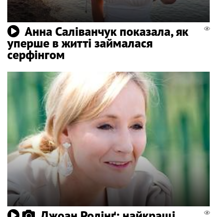
Анна Саліванчук показала, як
уперше в житті займалася
серфінгом
Джоан Ролінґ: найкращі