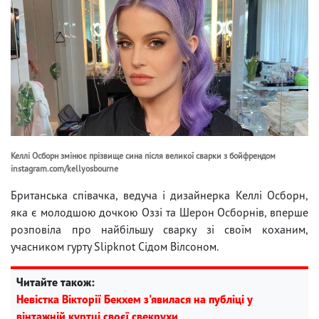
Келлі Осборн змінює прізвище сина після великої сварки з бойфрендом
instagram.com/kellyosbourne
Британська співачка, ведуча і дизайнерка Келлі Осборн,
яка є молодшою ​​дочкою Оззі та Шерон Осборнів, вперше
розповіла про найбільшу сварку зі своїм коханим,
учасником гурту Slipknot Сідом Вілсоном.
Читайте також:
Невістка Вікторії Бекхем з'явилася на публіці у
вінтажній куртці своєї свекрухи