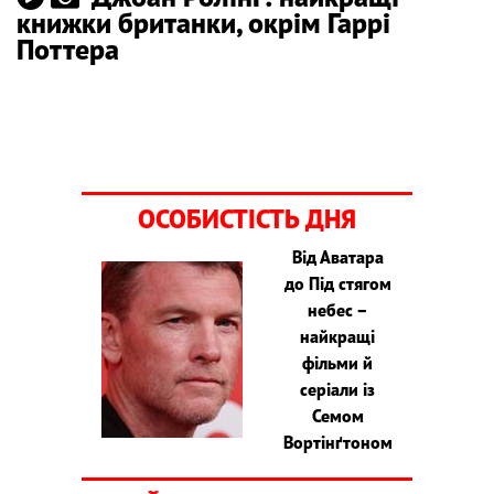
книжки британки, окрім Гаррі
Поттера
ОСОБИСТІСТЬ ДНЯ
Від Аватара
до Під стягом
небес –
найкращі
фільми й
серіали із
Семом
Вортінґтоном