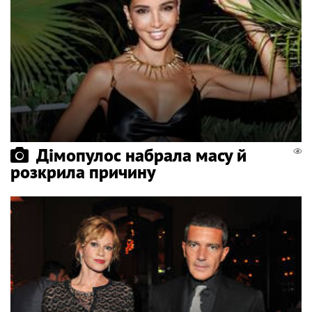
Дімопулос набрала масу й
розкрила причину