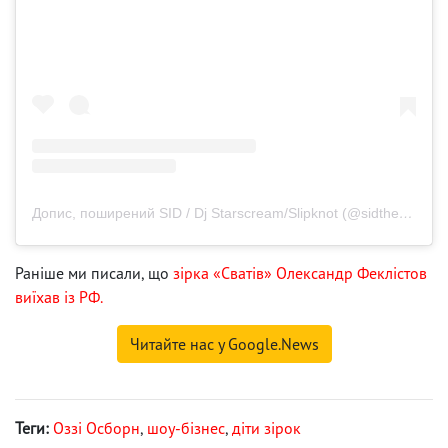
Допис, поширений SID / Dj Starscream/Slipknot (@sidthe3rd)
Раніше ми писали, що
зірка «Сватів» Олександр Феклістов
виїхав із РФ.
Читайте нас у Google.News
Теги:
Оззі Осборн
,
шоу-бізнес
,
діти зірок