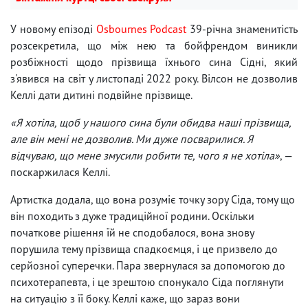
У новому епізоді
Osbournes Podcast
39-річна знаменитість
розсекретила, що між нею та бойфрендом виникли
розбіжності щодо прізвища їхнього сина Сідні, який
з'явився на світ у листопаді 2022 року. Вілсон не дозволив
Келлі дати дитині подвійне прізвище.
«Я хотіла, щоб у нашого сина були обидва наші прізвища,
але він мені не дозволив. Ми дуже посварилися. Я
відчуваю, що мене змусили робити те, чого я не хотіла»
, —
поскаржилася Келлі.
Артистка додала, що вона розуміє точку зору Сіда, тому що
він походить з дуже традиційної родини. Оскільки
початкове рішення їй не сподобалося, вона знову
порушила тему прізвища спадкоємця, і це призвело до
серйозної суперечки. Пара звернулася за допомогою до
психотерапевта, і це зрештою спонукало Сіда поглянути
на ситуацію з її боку. Келлі каже, що зараз вони