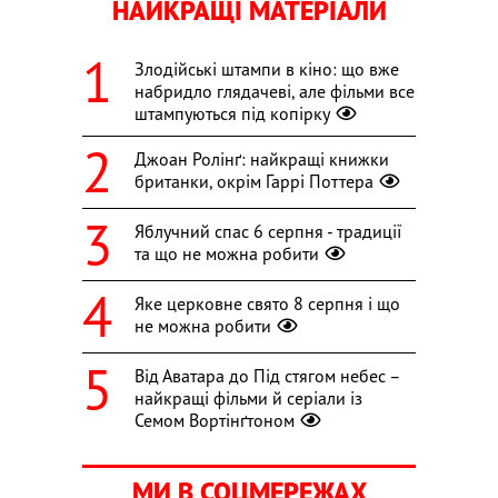
НАЙКРАЩІ МАТЕРІАЛИ
Злодійські штампи в кіно: що вже
набридло глядачеві, але фільми все
штампуються під копірку
Джоан Ролінґ: найкращі книжки
британки, окрім Гаррі Поттера
Яблучний спас 6 серпня - традиції
та що не можна робити
Яке церковне свято 8 серпня і що
не можна робити
Від Аватара до Під стягом небес –
найкращі фільми й серіали із
Семом Вортінґтоном
МИ В СОЦМЕРЕЖАХ