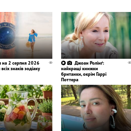
п на 2 серпня 2026
Джоан Ролінґ:
 всіх знаків зодіаку
найкращі книжки
британки, окрім Гаррі
Поттера