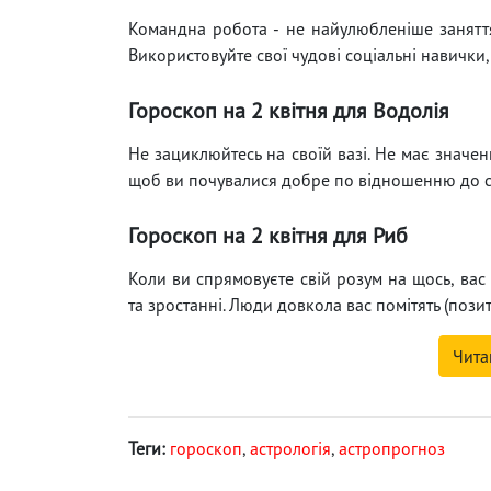
Командна робота - не найулюбленіше заняття
Використовуйте свої чудові соціальні навички
Гороскоп на 2 квітня для Водолія
Не зациклюйтесь на своїй вазі. Не має значенн
щоб ви почувалися добре по відношенню до себ
Гороскоп на 2 квітня для Риб
Коли ви спрямовуєте свій розум на щось, вас
та зростанні. Люди довкола вас помітять (пози
Чита
Теги:
гороскоп
,
астрологія
,
астропрогноз