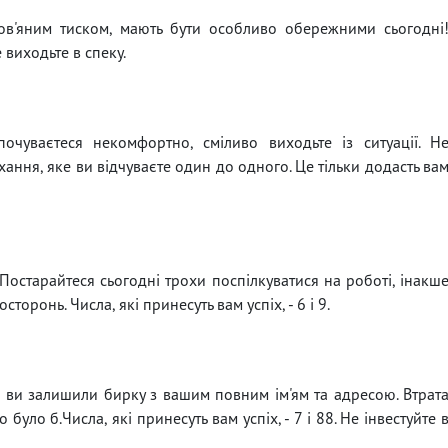
ов'яним тиском, мають бути особливо обережними сьогодні
 виходьте в спеку.
почуваєтеся некомфортно, сміливо виходьте із ситуації. Н
ння, яке ви відчуваєте один до одного. Це тільки додасть ва
 Постарайтеся сьогодні трохи поспілкуватися на роботі, інакш
торонь. Числа, які принесуть вам успіх, - 6 і 9.
о ви залишили бирку з вашим повним ім'ям та адресою. Втрат
було б.Числа, які принесуть вам успіх, - 7 і 88. Не інвестуйте 