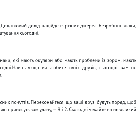
 Додатковий дохід надійде із різних джерел. Безробітні знаки
штування сьогодні.
наки, які мають окуляри або мають проблеми із зором, мают
одні.Навіть якщо ви любите своїх друзів, сьогодні вам н
.
асних почуттів. Переконайтеся, що ваші друзі будуть поряд, що
які принесуть вам удачу, — 9 і 2. Сьогодні чекайте на невелики