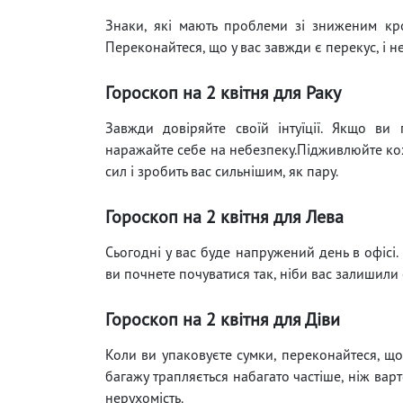
Знаки, які мають проблеми зі зниженим кр
Переконайтеся, що у вас завжди є перекус, і не
Гороскоп на 2 квітня для Раку
Завжди довіряйте своїй інтуїції. Якщо ви 
наражайте себе на небезпеку.Підживлюйте коха
сил і зробить вас сильнішим, як пару.
Гороскоп на 2 квітня для Лева
Сьогодні у вас буде напружений день в офісі.
ви почнете почуватися так, ніби вас залишили ос
Гороскоп на 2 квітня для Діви
Коли ви упаковуєте сумки, переконайтеся, щ
багажу трапляється набагато частіше, ніж варто 
нерухомість.