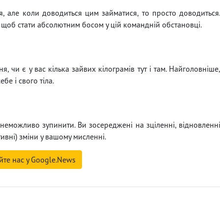
, але коли доводиться цим займатися, то просто доводиться
, щоб стати абсолютним босом у цій командній обстановці.
я, чи є у вас кілька зайвих кілограмів тут і там. Найголовніше
е і свого тіла.
 неможливо зупинити. Ви зосереджені на зціленні, відновленн
тивні) зміни у вашому мисленні.
йте нас у Google.News