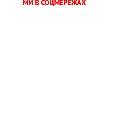
МИ В СОЦМЕРЕЖАХ
и
е
й
є