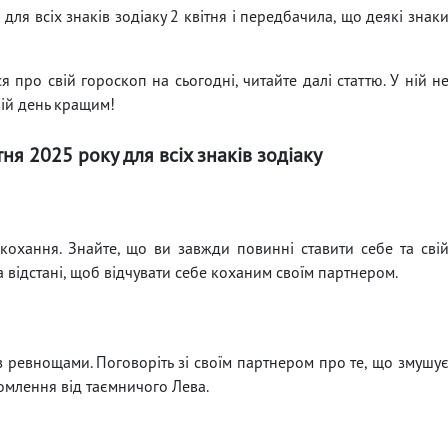
п
для всіх знаків зодіаку 2 квітня і передбачила, що деякі знак
 про свій гороскоп на сьогодні, читайте далі статтю. У ній н
вій день кращим!
тня 2025 року для всіх знаків зодіаку
кохання. Знайте, що ви завжди повинні ставити себе та сві
а відстані, щоб відчувати себе коханим своїм партнером.
з ревнощами. Поговоріть зі своїм партнером про те, що змушу
омлення від таємничого Лева.