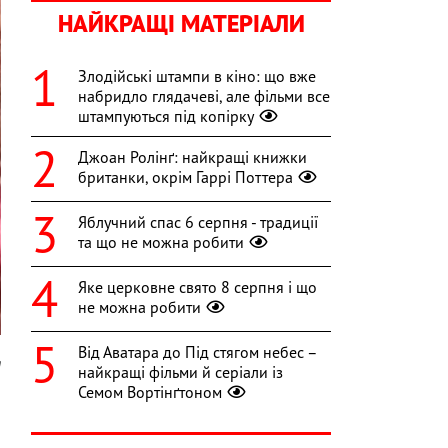
НАЙКРАЩІ МАТЕРІАЛИ
Злодійські штампи в кіно: що вже
набридло глядачеві, але фільми все
штампуються під копірку
Джоан Ролінґ: найкращі книжки
британки, окрім Гаррі Поттера
Яблучний спас 6 серпня - традиції
та що не можна робити
Яке церковне свято 8 серпня і що
не можна робити
Від Аватара до Під стягом небес –
m
найкращі фільми й серіали із
Семом Вортінґтоном
,