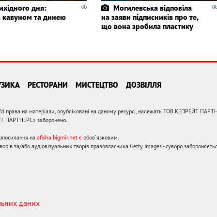
ихідного дня:
Могилевська відповіла
з кавуном та динею
на заяви підписників про те,
що вона зробила пластику
УЗИКА
РЕСТОРАНИ
МИСТЕЦТВО
ДОЗВІЛЛЯ
сі права на матеріали, опубліковані на даному ресурсі, належать ТОВ КЕПРЕЙТ ПАРТ
ЙТ ПАРТНЕРС» заборонено.
ерпосилання на
afisha.bigmir.net є
обов'язковим.
орів та/або аудіовізуальних творів правовласника Getty Images - суворо забороняєтьс
льних даних