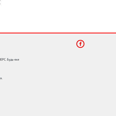
НЕРС. Будь-яке
я.