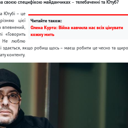
 за своєю специфікою майданчиках
–
телебаченні та Ютуб?
а Ютубі – це
різняю цієї
Читайте також:
Та впевнений,
Олена Курта: Війна навчила нас всіх цінувати
і «Говорить
кожну мить
. Не люблю
ні здається, якщо робиш щось – маєш робити це чесно та щир
ату контенту.