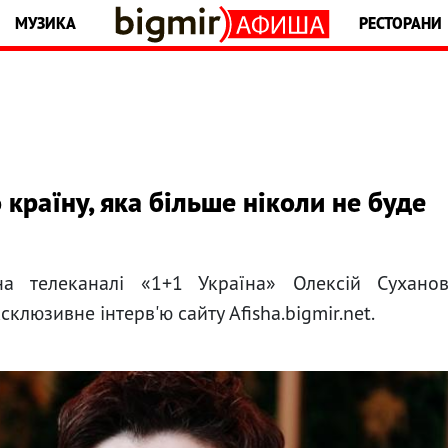
МУЗИКА
РЕСТОРАНИ
 країну, яка більше ніколи не буде
на телеканалі «1+1 Україна» Олексій Сухано
клюзивне інтерв'ю сайту Afisha.bigmir.net.