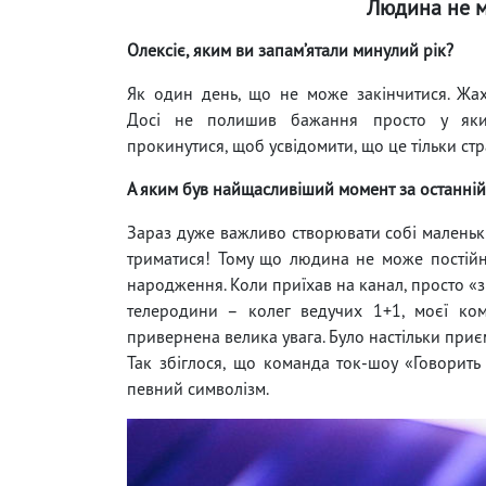
Людина не м
Олексіє, я
ким ви запам’ятали минулий рік?
Як один день, що не може закінчитися. Жа
Досі не полишив бажання просто у яки
прокинутися, щоб усвідомити, що це тільки ст
А я
ким був найщасливіший момент за останні
Зараз дуже важливо створювати собі маленьк
триматися! Тому що людина не може постійно
народження. Коли приїхав на канал, просто «з
телеродини – колег ведучих 1+1, моєї ком
привернена велика увага. Було настільки приє
Так збіглося, що команда ток-шоу «Говорить
певний символізм.