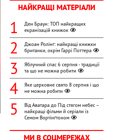
НАЙКРАЩІ МАТЕРІАЛИ
Ден Браун: ТОП найкращих
екранізацій книжок
Джоан Ролінґ: найкращі книжки
британки, окрім Гаррі Поттера
Яблучний спас 6 серпня - традиції
та що не можна робити
Яке церковне свято 8 серпня і що
не можна робити
Від Аватара до Під стягом небес –
найкращі фільми й серіали із
Семом Вортінґтоном
1
МИ В СОЦМЕРЕЖАХ