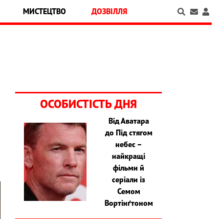
МИСТЕЦТВО
ДОЗВІЛЛЯ
ОСОБИСТІСТЬ ДНЯ
Від Аватара
до Під стягом
в
небес –
найкращі
фільми й
серіали із
Семом
Вортінґтоном