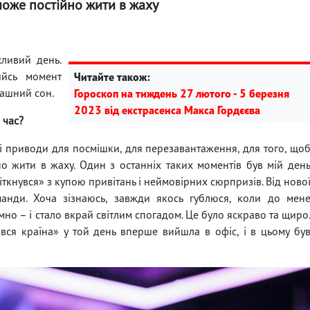
оже постійно жити в жаху
хливий день.
йсь момент
Читайте також:
рашний сон.
Гороскоп на тиждень 27 лютого - 5 березня
2023 від екстрасенса Макса Гордєєва
й час?
і приводи для посмішки, для перезавантаження, для того, що
 жити в жаху. Один з останніх таких моментів був мій ден
іткнувся» з купою привітань і неймовірних сюрпризів. Від ново
анди. Хоча зізнаюсь, завжди якось гублюся, коли до мен
мно – і стало вкрай світлим спогадом. Це було яскраво та щиро
 вся країна» у той день вперше вийшла в офіс, і в цьому бу