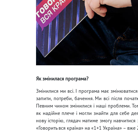
Як змінилася програма?
Змінилися ми всі. І програма має змінюватися 
запити, потреби, бачення. Ми всі після поча
Певним чином змінилися і наші проблеми. То
як надійне плече і могли знайти для себе де
нову історію, глядач матиме змогу навчитися
«Говорить вся країна» на «1+1 Україна» – вже 