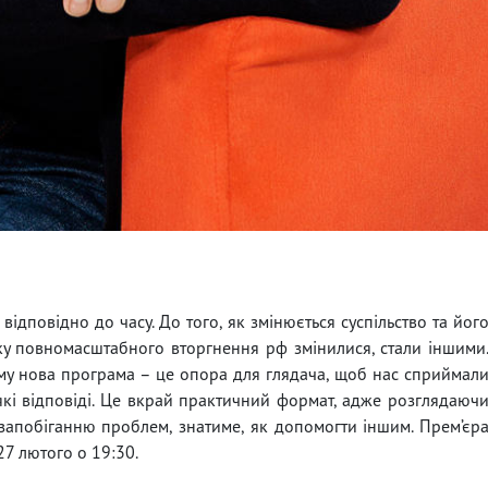
відповідно до часу. До того, як змінюється суспільство та йог
тку повномасштабного вторгнення рф змінилися, стали іншими
му нова програма – це опора для глядача, щоб нас сприймал
які відповіді. Це вкрай практичний формат, адже розглядаюч
 запобіганню проблем, знатиме, як допомогти іншим. Прем’єр
27 лютого о 19:30.