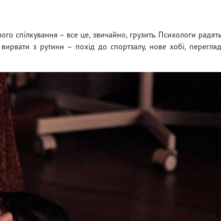
го спілкування – все це, звичайно, грузить. Психологи радят
 вирвати з рутини – похід до спортзалу, нове хобі, перегля