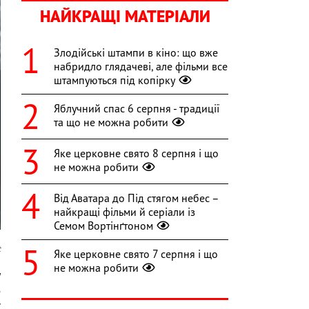
НАЙКРАЩІ МАТЕРІАЛИ
Злодійські штампи в кіно: що вже
набридло глядачеві, але фільми все
штампуються під копірку
Яблучний спас 6 серпня - традиції
та що не можна робити
Яке церковне свято 8 серпня і що
не можна робити
Від Аватара до Під стягом небес –
найкращі фільми й серіали із
Семом Вортінґтоном
t
Яке церковне свято 7 серпня і що
не можна робити
у
е
ї