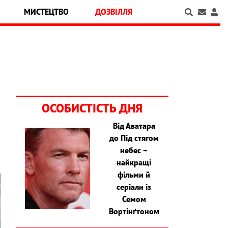
МИСТЕЦТВО
ДОЗВІЛЛЯ
ОСОБИСТІСТЬ ДНЯ
Від Аватара
до Під стягом
небес –
найкращі
фільми й
серіали із
Семом
Вортінґтоном