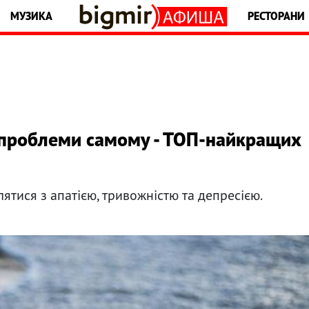
МУЗИКА
РЕСТОРАНИ
 проблеми самому - ТОП-найкращих
ятися з апатією, тривожністю та депресією.