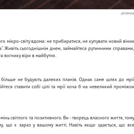
pinteres
ого мікро-світу вдома: не прибиратися, не купувати новий віни
та". Живіть сьогоднішнім днем, займайтеся рутинними справами
та вогнику віри в майбутнє.
в більше не будують далеких планів. Однак саме шлях до мрі
бійтеся ставити собі цілі та мрії хоча б на невеликий проміжо
інь світлого та позитивного. Ви - творець власного життя, том
, що є зараз у вашому житті. Навіть якщо здається, що вс