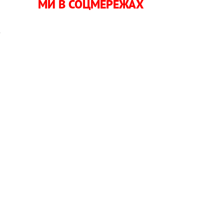
МИ В СОЦМЕРЕЖАХ
з
я
о
о
и
о
и
и
а