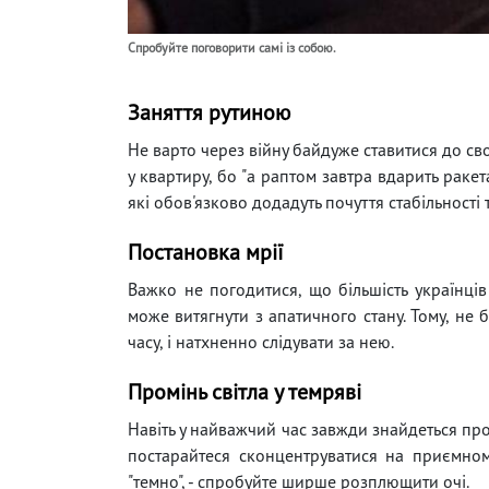
Спробуйте поговорити самі із собою.
Заняття рутиною
Не варто через війну байдуже ставитися до св
у квартиру, бо "а раптом завтра вдарить раке
які обов'язково додадуть почуття стабільності 
Постановка мрії
Важко не погодитися, що більшість українці
може витягнути з апатичного стану. Тому, не 
часу, і натхненно слідувати за нею.
Промінь світла у темряві
Навіть у найважчий час завжди знайдеться пром
постарайтеся сконцентруватися на приємному
"темно", - спробуйте ширше розплющити очі.