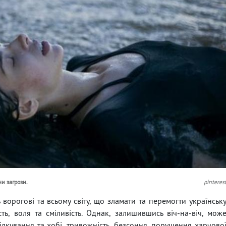
и загрози.
pinteres
 ворогові та всьому світу, що зламати та перемогти українськ
ь, воля та сміливість. Однак, залишившись віч-на-віч, мож
пілкування та хобі, тривожність, безсоння, порушення харчово