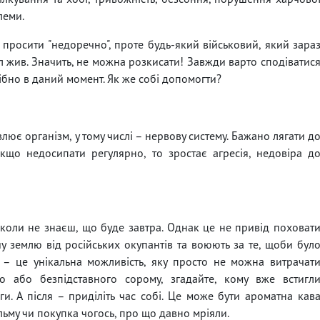
леми.
просити "недоречно", проте будь-який військовий, який зара
л жив. Значить, не можна розкисати! Завжди варто сподіватис
рібно в даний момент. Як же собі допомогти?
влює організм, у тому числі – нервову систему. Бажано лягати д
кщо недосипати регулярно, то зростає агресія, недовіра д
 коли не знаєш, що буде завтра. Однак це не привід поховат
 землю від російських окупантів та воюють за те, щоби бул
 – це унікальна можливість, яку просто не можна витрачат
о або безпідставного сорому, згадайте, кому вже встигл
и. А після – приділіть час собі. Це може бути ароматна кав
ільму чи покупка чогось, про що давно мріяли.