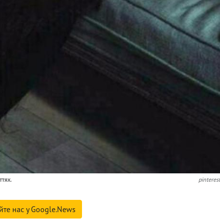
ттях.
pinteres
йте нас у Google.News