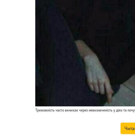
Тривожність часто виникає через невизначеність у діях та почу
Чита