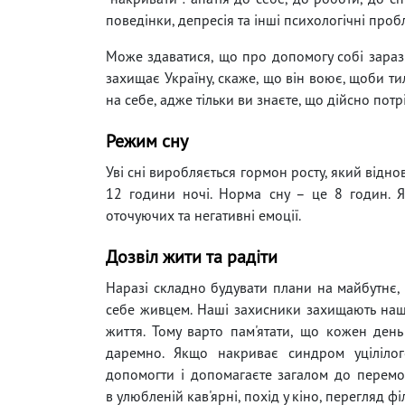
поведінки, депресія та інші психологічні проб
Може здаватися, що про допомогу собі зараз 
захищає Україну, скаже, що він воює, щоби ти
на себе, адже тільки ви знаєте, що дійсно пот
Режим сну
Уві сні виробляється гормон росту, який відно
12 години ночі. Норма сну – це 8 годин. Я
оточуючих та негативні емоції.
Дозвіл жити та радіти
Наразі складно будувати плани на майбутнє,
себе живцем. Наші захисники захищають нашу
життя. Тому варто пам'ятати, що кожен день
даремно. Якщо накриває синдром уцілілог
допомогти і допомагаєте загалом до перемог
в улюбленій кав'ярні, похід у кіно, перегляд ф