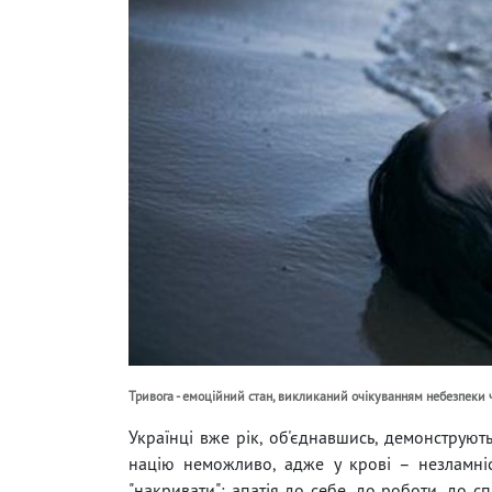
Тривога - емоційний стан, викликаний очікуванням небезпеки ч
Українці вже рік, об'єднавшись, демонструють
націю неможливо, адже у крові – незламніст
"накривати": апатія до себе, до роботи, до с