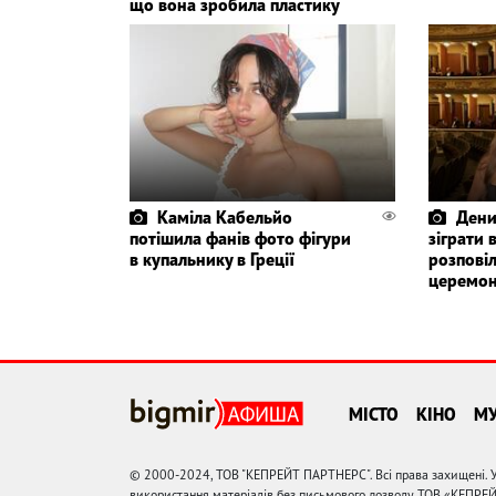
що вона зробила пластику
Каміла Кабельйо
Дени
потішила фанів фото фігури
зіграти 
в купальнику в Греції
розповіл
церемон
МІСТО
КІНО
М
© 2000-2024, ТОВ "КЕПРЕЙТ ПАРТНЕРС". Всі права захищені. У
використання матеріалів без письмового дозволу ТОВ «КЕПРЕ