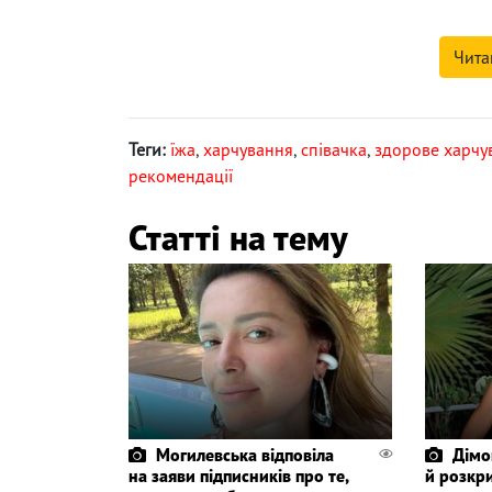
Чита
Теги:
їжа
,
харчування
,
співачка
,
здорове харчу
рекомендації
Статті на тему
Могилевська відповіла
Дімо
на заяви підписників про те,
й розкр