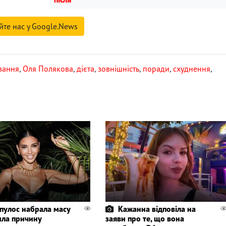
йте нас у Google.News
вання
,
Оля Полякова
,
дієта
,
зовнішність
,
поради
,
схуднення
,
пулос набрала масу
Кажанна відповіла на
ила причину
заяви про те, що вона