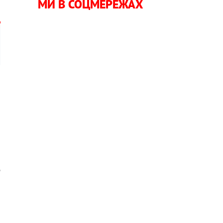
МИ В СОЦМЕРЕЖАХ
й
,
я
а
д