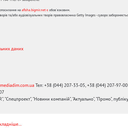
ерпосилання на
afisha.bigmir.net є
обов'язковим.
орів та/або аудіовізуальних творів правовласника Getty Images - суворо забороняєтьс
льних даних
mediadim.com.ua
Тел: +38 (044) 207-33-05, +38 (044) 207-97-00
-07
", "Спецпроект", "Новини компаній", "Актуально", "Промо", публі
кладніше...