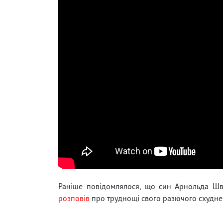
Раніше повідомлялося, що син Арнольда Шв
розповів
про труднощі свого разючого схудне