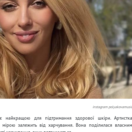
instagram polyakovamusi
ає найкращою для підтримання здорової шкіри. Артистк
 мірою залежить від харчування. Вона поділилася власни
сті харчування, яких дотримується.