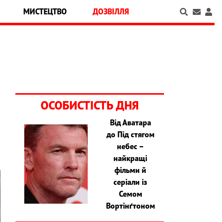
МИСТЕЦТВО
ДОЗВІЛЛЯ
ОСОБИСТІСТЬ ДНЯ
Від Аватара
і
до Під стягом
небес –
найкращі
фільми й
серіали із
Семом
Вортінґтоном