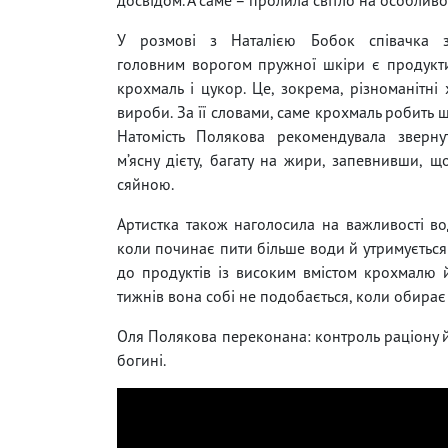
У розмові з Наталією Бобок співачка з
головним ворогом пружної шкіри є продукти,
крохмаль і цукор. Це, зокрема, різноманітні 
вироби. За її словами, саме крохмаль робить 
Натомість Полякова рекомендувала зверну
м’ясну дієту, багату на жири, запевнивши, 
сяйною.
Артистка також наголосила на важливості во
коли починає пити більше води й утримується 
до продуктів із високим вмістом крохмалю й
тижнів вона собі не подобається, коли обирає
Оля Полякова переконана: контроль раціону й
богині.