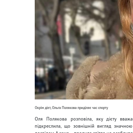
Окрім дієт, Ольга Полякова приділяє час спорту
Оля Полякова розповіла, яку дієту вваж
підкреслила, що зовнішній вигляд значною
досвідом. А саме – пролила світло на особливо