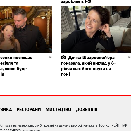
заробляє в РФ
сенко поспішає
Дочка Шварценеґґера
весілля та
показала, який вигляд у 6-
а, якою буде
річчя має його онука на
ія
поні
УЗИКА
РЕСТОРАНИ
МИСТЕЦТВО
ДОЗВІЛЛЯ
сі права на матеріали, опубліковані на даному ресурсі, належать ТОВ КЕПРЕЙТ ПАРТ
ЙТ ПАРТНЕРС» заборонено.