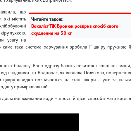
аявила, що
 які містять
Читайте також:
хлібобулочні
Вокаліст ТіК Бронюк розкрив спосіб свого
шкіру пухкою.
схуднення на 30 кг
ти увагу на
що саме така система харчування зробила її шкіру пружною 
дного балансу. Вона одразу бачить позитивні зовнішні зміни
від шкідливої їжі. Водночас, як визнала Полякова, поверненн
 цукру швидко позначається на стані шкіри – уже за кільк
 одяг у примірювальній.
 достатнє вживання води – прості й дієві способи мати вигля