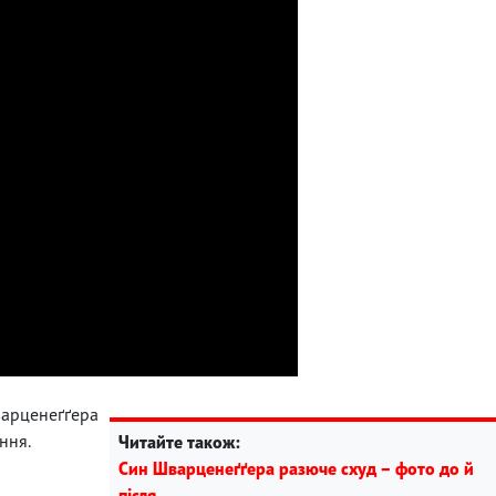
арценеґґера
ння.
Читайте також:
Син Шварценеґґера разюче схуд – фото до й
після