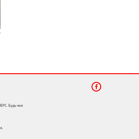
НЕРС. Будь-яке
я.