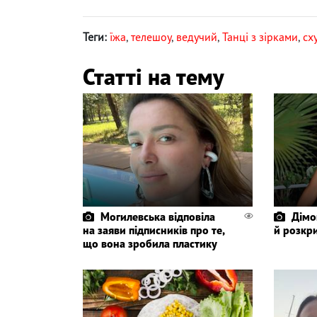
Теги:
їжа
,
телешоу
,
ведучий
,
Танці з зірками
,
сх
Статті на тему
Могилевська відповіла
Дімо
на заяви підписників про те,
й розкр
що вона зробила пластику