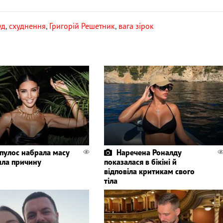
уд
,
схуднення
,
Григорій Решетник
,
вага зірок
пулос набрала масу
Наречена Роналду
ила причину
показалася в бікіні й
відповіла критикам свого
тіла