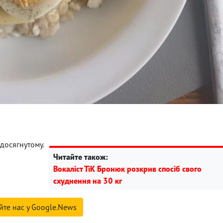
досягнутому.
Читайте також:
Вокаліст ТіК Бронюк розкрив спосіб свого
схуднення на 30 кг
йте нас у Google.News