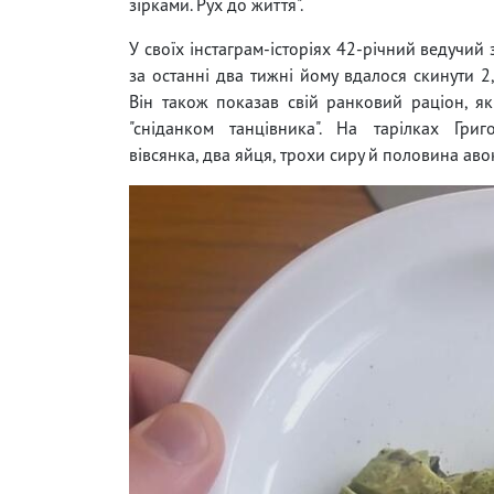
зірками. Рух до життя".
У своїх інстаграм-історіях 42-річний ведучий
за останні два тижні йому вдалося скинути 2,
Він також показав свій ранковий раціон, я
"сніданком танцівника". На тарілках Григ
вівсянка, два яйця, трохи сиру й половина аво