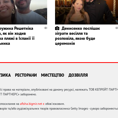
ружина Решетніка
Денисенко поспішає
, як він ходив
зіграти весілля та
а пляжі в Іспанії її
розповіла, якою буде
ьника
церемонія
УЗИКА
РЕСТОРАНИ
МИСТЕЦТВО
ДОЗВІЛЛЯ
сі права на матеріали, опубліковані на даному ресурсі, належать ТОВ КЕПРЕЙТ ПАРТ
ЙТ ПАРТНЕРС» заборонено.
ерпосилання на
afisha.bigmir.net є
обов'язковим.
орів та/або аудіовізуальних творів правовласника Getty Images - суворо забороняєтьс