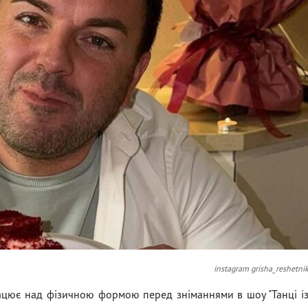
instagram grisha_reshetni
ацює над фізичною формою перед зніманнями в шоу "Танці і