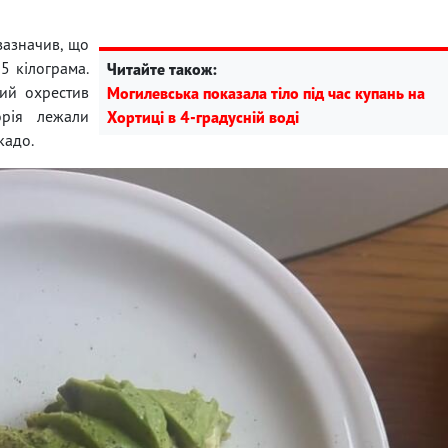
 зазначив, що
5 кілограма.
Читайте також:
кий охрестив
Могилевська показала тіло під час купань на
орія лежали
Хортиці в 4-градусній воді
кадо.