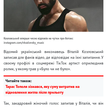
Козловський вперше чесно відповів на чутки про ботокс
instagram.com/vkozlovsky_music
Відомий український виконавець Віталій Козловський
записав для фанів відео, де відповідає на їхні запитання. У
своєму профілі в соцмережі ТікТок артист оприлюднив
ролик, у якому грав у «Було чи не було».
Читайте також:
Тарас Тополя зізнався, яку суму витратив на
відновлення житла після прильоту
Так, закадровий жіночий голос запитав у Віталія, чи він