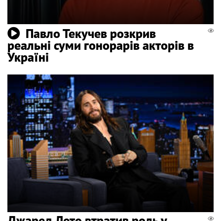
Павло Текучев розкрив
реальні суми гонорарів акторів в
Україні
Джаред Лето втратив роль у