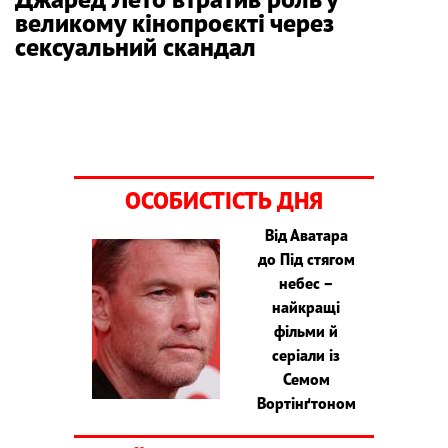
великому кінопроєкті через
сексуальний скандал
ОСОБИСТІСТЬ ДНЯ
Від Аватара
до Під стягом
небес –
найкращі
фільми й
серіали із
Семом
Вортінґтоном