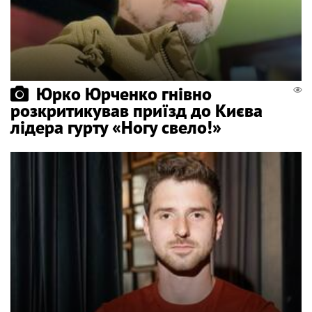
Юрко Юрченко гнівно
розкритикував приїзд до Києва
лідера гурту «Ногу свело!»