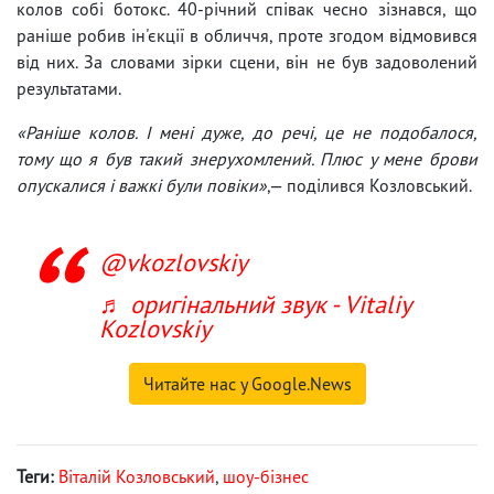
колов собі ботокс. 40-річний співак чесно зізнався, що
раніше робив ін'єкції в обличчя, проте згодом відмовився
від них. За словами зірки сцени, він не був задоволений
результатами.
«Раніше колов. І мені дуже, до речі, це не подобалося,
тому що я був такий знерухомлений. Плюс у мене брови
опускалися і важкі були повіки»
,— поділився Козловський.
@vkozlovskiy
♬ оригінальний звук - Vitaliy
Kozlovskiy
Читайте нас у Google.News
Теги:
Віталій Козловський
,
шоу-бізнес