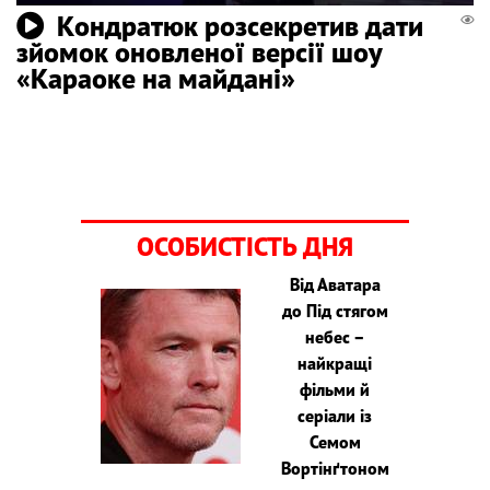
Кондратюк розсекретив дати
зйомок оновленої версії шоу
«Караоке на майдані»
ОСОБИСТІСТЬ ДНЯ
Від Аватара
до Під стягом
небес –
найкращі
фільми й
серіали із
Семом
Вортінґтоном