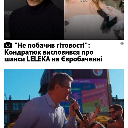
"Не побачив гітовості":
Кондратюк висловився про
шанси LELEKA на Євробаченні