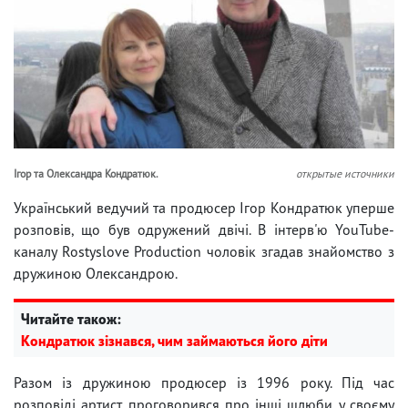
Ігор та Олександра Кондратюк.
открытые источники
Український ведучий та продюсер Ігор Кондратюк уперше
розповів, що був одружений двічі. В інтерв'ю YouTube-
каналу Rostyslove Production чоловік згадав знайомство з
дружиною Олександрою.
Читайте також:
Кондратюк зізнався, чим займаються його діти
Разом із дружиною продюсер із 1996 року. Під час
розповіді артист проговорився про інші шлюби у своєму