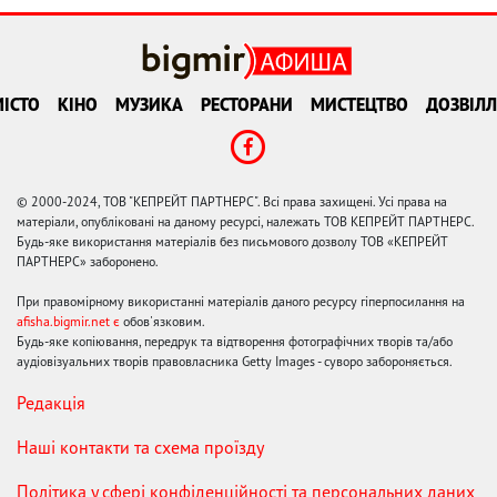
ІСТО
КІНО
МУЗИКА
РЕСТОРАНИ
МИСТЕЦТВО
ДОЗВІЛЛ
© 2000-2024, ТОВ "КЕПРЕЙТ ПАРТНЕРС". Всі права захищені. Усі права на
матеріали, опубліковані на даному ресурсі, належать ТОВ КЕПРЕЙТ ПАРТНЕРС.
Будь-яке використання матеріалів без письмового дозволу ТОВ «КЕПРЕЙТ
ПАРТНЕРС» заборонено.
При правомірному використанні матеріалів даного ресурсу гіперпосилання на
afisha.bigmir.net є
обов'язковим.
Будь-яке копіювання, передрук та відтворення фотографічних творів та/або
аудіовізуальних творів правовласника Getty Images - суворо забороняється.
Редакція
Наші контакти та схема проїзду
Політика у сфері конфіденційності та персональних даних