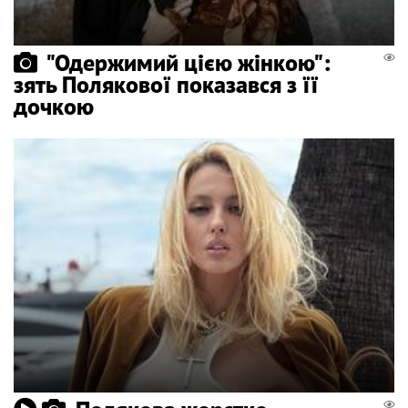
"Одержимий цією жінкою":
зять Полякової показався з її
дочкою