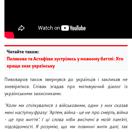
Читайте також:
Полякова та Астаф'єва зустрілись у мовному баттлі: Хто
краще знає українську
Пивоваров також звернувся до українців і закликав не
зневірятися. Співак згадав про мотивуючий діалог із
українськими захисниками.
"Коли ми спілкувалися з військовими, один з них сказав
мені наступну фразу: "Артем, війна - це не про смерть, війна
- це про життя". І ці слова ніби висічені в моїй пам'яті,
підсвідомості. Я розумію, що ми повинні жити далі, так