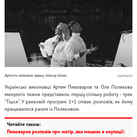
Артисти записали першу спільну пісню.
скриншот
Українські виконавці Артем Пивоваров та Оля Полякова
минулого тижня представили першу спільну роботу - трек
"Тішся". У ранковій програмі 1+1 співак розповів, як йому
працювалося разом із Поляковою.
Читайте також:
Пивоваров розповів про матір, яка мешкає в окупації: