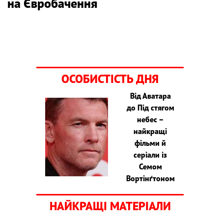
на Євробачення
ОСОБИСТІСТЬ ДНЯ
Від Аватара
до Під стягом
небес –
найкращі
фільми й
серіали із
Семом
Вортінґтоном
НАЙКРАЩІ МАТЕРІАЛИ