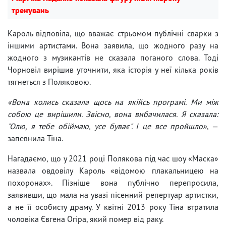
тренувань
Кароль відповіла, що вважає стрьомом публічні сварки з
іншими артистами. Вона заявила, що жодного разу на
жодного з музикантів не сказала поганого слова. Тоді
Чорновіл вирішив уточнити, яка історія у неї кілька років
тягнеться з Поляковою.
«Вона колись сказала щось на якійсь програмі. Ми між
собою це вирішили. Звісно, вона вибачилася. Я сказала:
"Олю, я тебе обіймаю, усе буває". І це все пройшло»
, —
запевнила Тіна.
Нагадаємо, що у 2021 році Полякова під час шоу «Маска»
назвала овдовілу Кароль «відомою плакальницею на
похоронах». Пізніше вона публічно перепросила,
заявивши, що мала на увазі пісенний репертуар артистки,
а не її особисту драму. У квітні 2013 року Тіна втратила
чоловіка Євгена Огіра, який помер від раку.