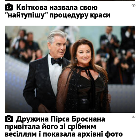
Квіткова назвала свою
"найтупішу" процедуру краси
Дружина Пірса Броснана
привітала його зі срібним
весіллям і показала архівні фото