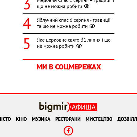
Медовий Спас 1 серпня – традиції і
що не можна робити
Яблучний спас 6 серпня - традиції
та що не можна робити
Яке церковне свято 31 липня і що
не можна робити
МИ В СОЦМЕРЕЖАХ
ІСТО
КІНО
МУЗИКА
РЕСТОРАНИ
МИСТЕЦТВО
ДОЗВІЛЛ