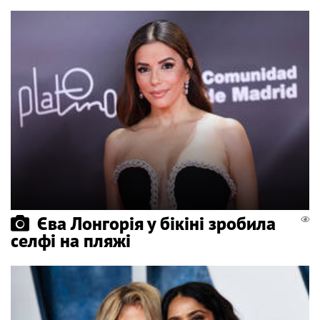
Єва Лонгорія у бікіні зробила
селфі на пляжі