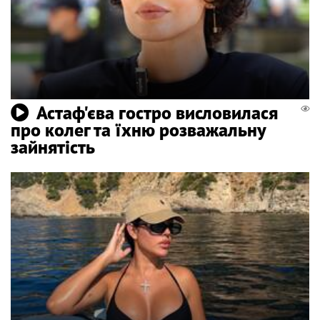
Астаф'єва гостро висловилася
про колег та їхню розважальну
зайнятість