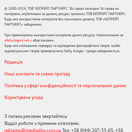
© 2000-2024, ТОВ "КЕПРЕЙТ ПАРТНЕРС". Всі права захищені. Усі права на
матеріали, опубліковані на даному ресурсі, належать ТОВ КЕПРЕЙТ ПАРТНЕРС.
Будь-яке використання матеріалів без письмового дозволу ТОВ «КЕПРЕЙТ
ПАРТНЕРС» заборонено.
При правомірному використанні матеріалів даного ресурсу гіперпосилання на
afisha.bigmir.net є
обов'язковим.
Будь-яке копіювання, передрук та відтворення фотографічних творів та/або
аудіовізуальних творів правовласника Getty Images - суворо забороняється.
Редакція
Наші контакти та схема проїзду
Політика у сфері конфіденційності та персональних даних
Користувача угода
З питань реклами звертайтесь:
Відділ роботи з прямими клієнтами:
reklama@mediadim.com.ua
Тел: +38 (044) 207-33-05, +38