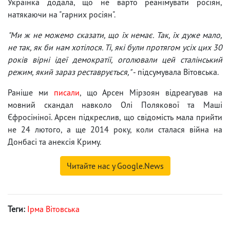
Українка додала, що не варто реанімувати росіян,
натякаючи на "гарних росіян".
"Ми ж не можемо сказати, що їх немає. Так, їх дуже мало,
не так, як би нам хотілося. Ті, які були протягом усіх цих 30
років вірні ідеї демократії, оголювали цей сталінський
режим, який зараз реставрується,"
- підсумувала Вітовська.
Раніше ми
писали
, що Арсен Мірзоян відреагував на
мовний скандал навколо Олі Полякової та Маші
Єфросініної. Арсен підкреслив, що свідомість мала прийти
не 24 лютого, а ще 2014 року, коли сталася війна на
Донбасі та анексія Криму.
Читайте нас у Google.News
Теги:
Ірма Вітовська