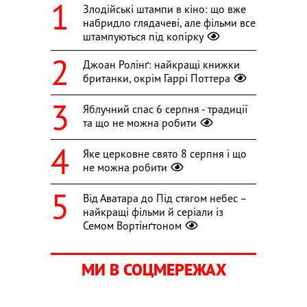
Злодійські штампи в кіно: що вже
набридло глядачеві, але фільми все
штампуються під копірку
Джоан Ролінґ: найкращі книжки
британки, окрім Гаррі Поттера
Яблучний спас 6 серпня - традиції
та що не можна робити
Яке церковне свято 8 серпня і що
не можна робити
Від Аватара до Під стягом небес –
найкращі фільми й серіали із
Семом Вортінґтоном
МИ В СОЦМЕРЕЖАХ