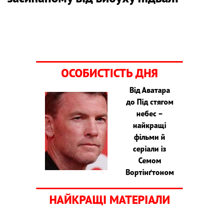
ОСОБИСТІСТЬ ДНЯ
Від Аватара
до Під стягом
небес –
найкращі
фільми й
серіали із
Семом
Вортінґтоном
НАЙКРАЩІ МАТЕРІАЛИ