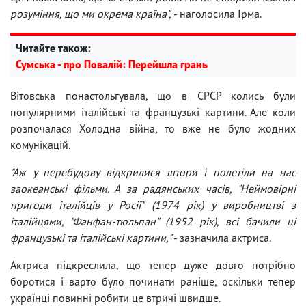
розуміння, що ми окрема країна",
- наголосила Ірма.
Читайте також:
Сумська - про Повалій: Перейшла грань
Вітовська понастольгувала, що в СРСР колись були
популярними італійські та французькі картини. Але коли
розпочалася Холодна війна, то вже не було жодних
комунікацій.
"Аж у перебудову відкрилися штори і полетіли на нас
заокеанські фільми. А за радянських часів, "Неймовірні
пригоди італійців у Росії" (1974 рік) у виробництві з
італійцями, "Фанфан-тюльпан" (1952 рік), всі бачили ці
французькі та італійські картини,"
- зазначила актриса.
Актриса підкреслила, що тепер дуже довго потрібно
боротися і варто було починати раніше, оскільки тепер
українці повинні робити це втричі швидше.