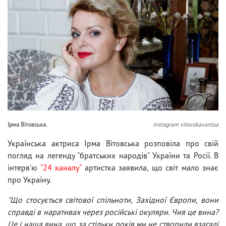
Ірма Вітовська.
instagram vitovskavantsa
Українська актриса Ірма Вітовська розповіла про свій
погляд на легенду "братських народів" України та Росії. В
інтерв'ю
"24 каналу"
артистка заявила, що світ мало знає
про Україну.
"Що стосується світової спільноти, Західної Європи, вони
справді в наративах через російські окуляри. Чия це вина?
Це і наша вина, що за стільки років ми не створили взагалі