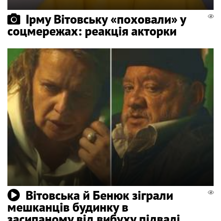
Ірму Вітовську «поховали» у
соцмережах: реакція акторки
Вітовська й Бенюк зіграли
мешканців будинку в
засипаному від вибуху підвалі