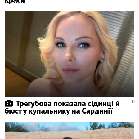
Трегубова показала сідниці й
бюст у купальнику на Сардинії