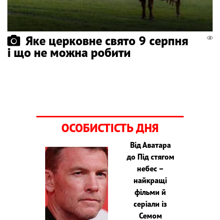
Яке церковне свято 9 серпня
і що не можна робити
ОСОБИСТІСТЬ ДНЯ
Від Аватара
до Під стягом
небес –
найкращі
фільми й
серіали із
Семом