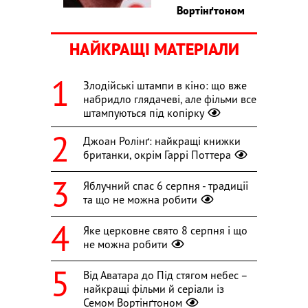
Вортінґтоном
НАЙКРАЩІ МАТЕРІАЛИ
Злодійські штампи в кіно: що вже
набридло глядачеві, але фільми все
штампуються під копірку
Джоан Ролінґ: найкращі книжки
британки, окрім Гаррі Поттера
Яблучний спас 6 серпня - традиції
та що не можна робити
Яке церковне свято 8 серпня і що
не можна робити
Від Аватара до Під стягом небес –
найкращі фільми й серіали із
Семом Вортінґтоном