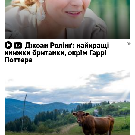
Джоан Ролінґ: найкращі
книжки британки, окрім Гаррі
Поттера