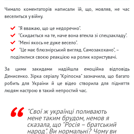
Чимало коментаторів написали їй, що, мовляв, не час
веселиться у війну.
"Я вважаю, що це недоречно".
"Скидається на те, наче вона втекла зі спецзакладу".
"Мені якось не дуже весело".
"Це має блюзнірський вигляд. Самозакохано", –
поділилися своєю реакцією на ролик користувачі.
За цими закидами надійшла емоційна відповідь
Денисенко. Зірка серіалу "Кріпосна" зазначила, що багато
робить для України й це відео створила для підняття
людям настрою в такий непростий час.
"Свої ж українці поливають
мене таким брудом, немов я
сказала, що "Росія – братський
народ". Ви нормальні? Чому ви