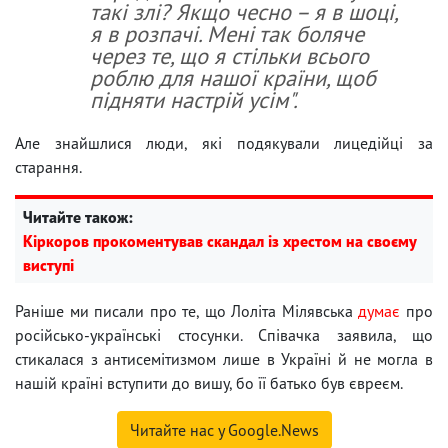
такі злі? Якщо чесно – я в шоці,
я в розпачі. Мені так боляче
через те, що я стільки всього
роблю для нашої країни, щоб
підняти настрій усім".
Але знайшлися люди, які подякували лицедійці за
старання.
Читайте також:
Кіркоров прокоментував скандал із хрестом на своєму
виступі
Раніше ми писали про те, що Лоліта Мілявська
думає
про
російсько-українські стосунки. Співачка заявила, що
стикалася з антисемітизмом лише в Україні й не могла в
нашій країні вступити до вишу, бо її батько був євреєм.
Читайте нас у Google.News