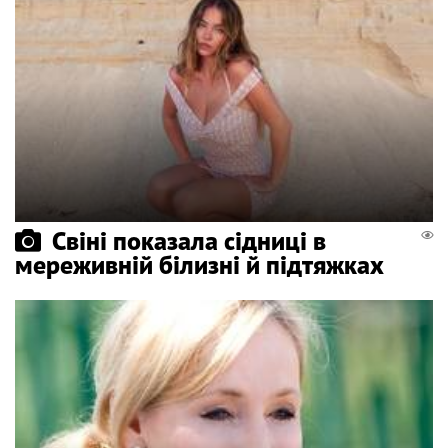
Свіні показала сідниці в
мереживній білизні й підтяжках