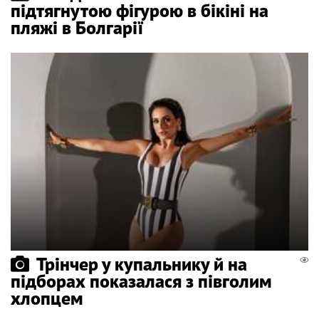
підтягнутою фігурою в бікіні на
пляжі в Болгарії
Трінчер у купальнику й на
підборах показалася з півголим
хлопцем