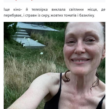
Іще кіно- й телезірка виклала світлини місця, де
перебуває, і страви із сиру, жовтих томатів і базиліку.