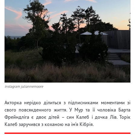
instagram juliannemoore
Акторка нерідко ділиться з підписниками моментами зі
свого повсякденного життя. У Мур та її чоловіка Барта
Фрейндліга є двоє дітей – син Калеб і дочка Лів. Торік
Калеб заручився з коханою на ім’я Кібрія.