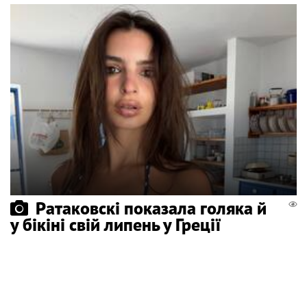
Ратаковскі показала голяка й
у бікіні свій липень у Греції