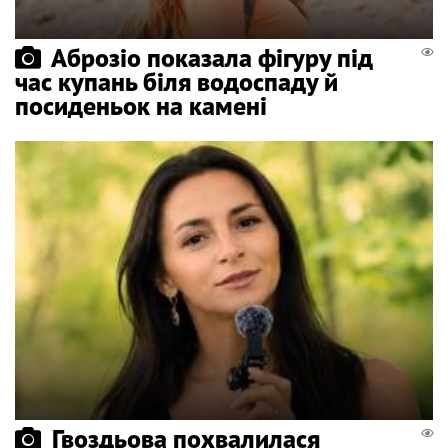
Аброзіо показала фігуру під
час купань біля водоспаду й
посиденьок на камені
Гвоздьова похвалилася