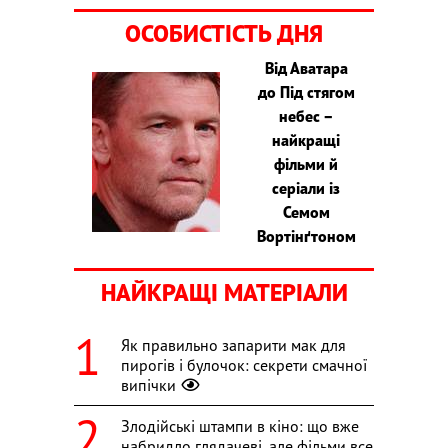
ОСОБИСТІСТЬ ДНЯ
Від Аватара
до Під стягом
небес –
найкращі
фільми й
серіали із
Семом
Вортінґтоном
НАЙКРАЩІ МАТЕРІАЛИ
Як правильно запарити мак для
пирогів і булочок: секрети смачної
випічки
Злодійські штампи в кіно: що вже
набридло глядачеві, але фільми все