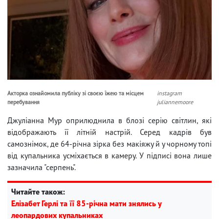
Акторка ознайомила публіку зі своєю їжею та місцем
instagram
перебування
juliannemoore
Джуліанна Мур оприлюднила в блозі серію світлин, які
відображають її літній настрій. Серед кадрів був
самознімок, де 64-річна зірка без макіяжу й у чорному топі
від купальника усміхається в камеру. У підписі вона лише
зазначила "серпень".
Читайте також:
Елізабет Герлі та її 85-річна мати знялись у
леопардових купальниках