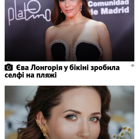
Єва Лонгорія у бікіні зробила
селфі на пляжі