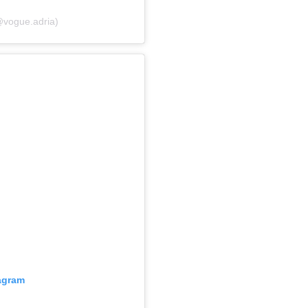
@vogue.adria)
tagram