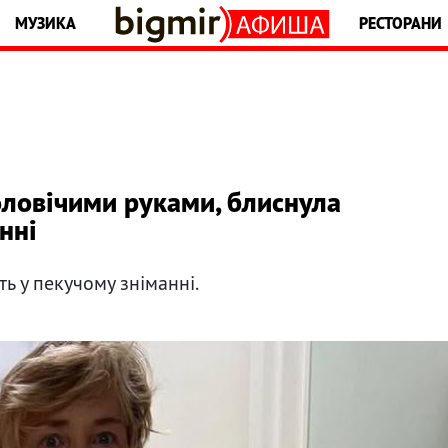
МУЗИКА
РЕСТОРАНИ
оловічими руками, блиснула
нні
ть у пекучому зніманні.