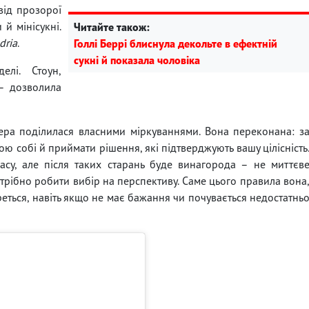
від прозорої
 й мінісукні.
Читайте також:
dria
.
Голлі Беррі блиснула декольте в ефектній
сукні й показала чоловіка
елі. Стоун,
 – дозволила
ера поділилася власними міркуваннями. Вона переконана: з
ю собі й приймати рішення, які підтверджують вашу цілісність
су, але після таких старань буде винагорода – не миттєв
трібно робити вибір на перспективу. Саме цього правила вона
ореться, навіть якщо не має бажання чи почувається недостатнь