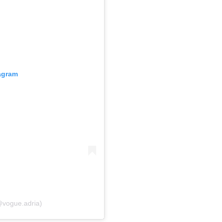
tagram
@vogue.adria)