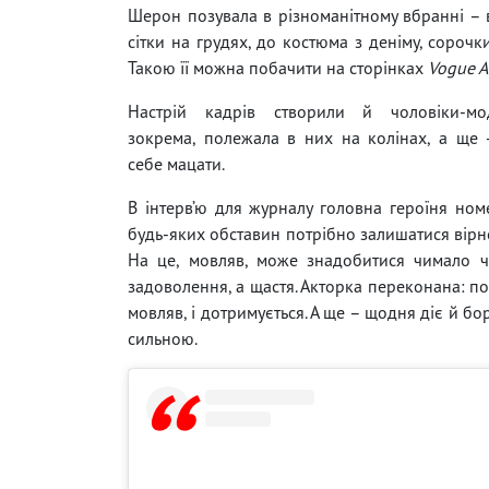
Шерон позувала в різноманітному вбранні – 
сітки на грудях, до костюма з деніму, сорочки
Такою її можна побачити на сторінках
Vogue A
Настрій кадрів створили й чоловіки-мод
зокрема, полежала в них на колінах, а ще
себе мацати.
В інтерв’ю для журналу головна героїня ном
будь-яких обставин потрібно залишатися вірно
На це, мовляв, може знадобитися чимало ча
задоволення, а щастя. Акторка переконана: по
мовляв, і дотримується. А ще – щодня діє й б
сильною.