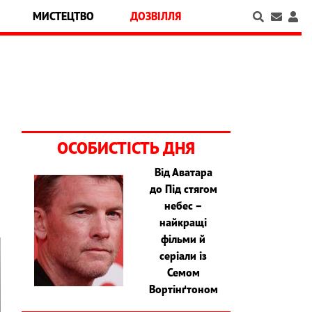
МИСТЕЦТВО
ДОЗВІЛЛЯ
ОСОБИСТІСТЬ ДНЯ
Від Аватара
до Під стягом
небес –
найкращі
фільми й
серіали із
Семом
Вортінґтоном