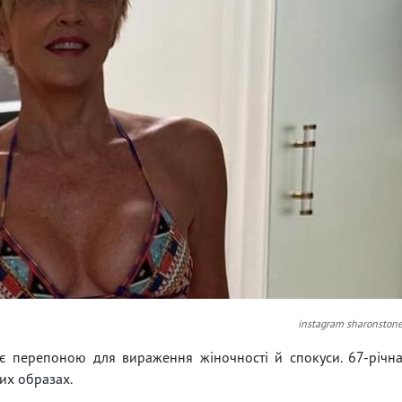
instagram sharonston
 є перепоною для вираження жіночності й спокуси. 67-річн
тих образах.