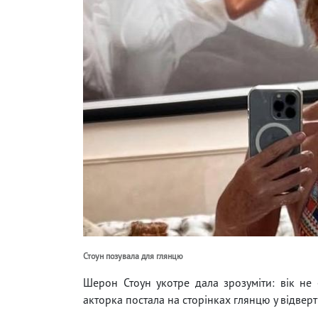
Стоун позувала для глянцю
Шерон Стоун укотре дала зрозуміти: вік не
акторка постала на сторінках глянцю у відвер