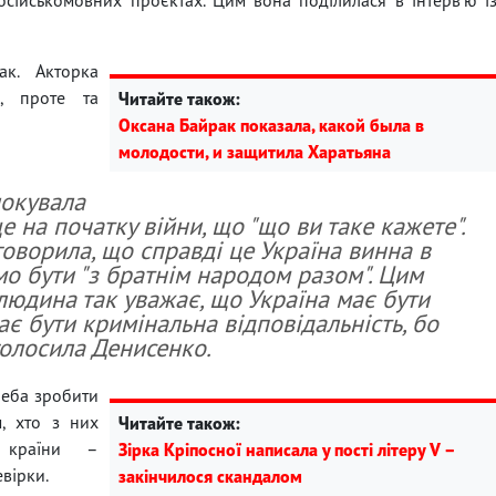
к. Акторка
ю, проте та
Читайте також:
Оксана Байрак показала, какой была в
молодости, и защитила Харатьяна
локувала
е на початку війни, що "що ви таке кажете".
говорила, що справді це Україна винна в
ємо бути "з братнім народом разом". Цим
людина так уважає, що Україна має бути
ає бути кримінальна відповідальність, бо
голосила Денисенко.
реба зробити
, хто з них
Читайте також:
 країни –
Зірка Кріпосної написала у пості літеру V –
евірки.
закінчилося скандалом