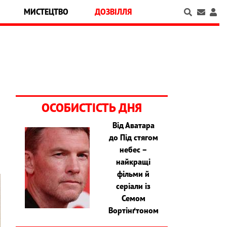
МИСТЕЦТВО
ДОЗВІЛЛЯ
ОСОБИСТІСТЬ ДНЯ
Від Аватара
а
до Під стягом
небес –
найкращі
фільми й
серіали із
Семом
Вортінґтоном