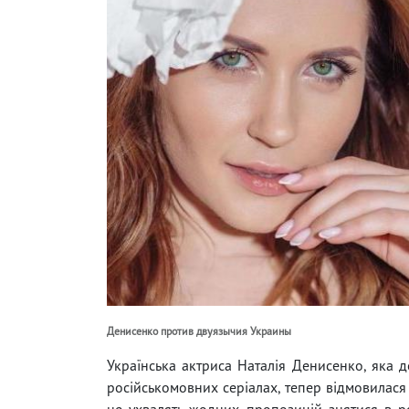
Денисенко против двуязычия Украины
Українська актриса Наталія Денисенко, яка 
російськомовних серіалах, тепер відмовилася 
не ухвалять жодних пропозицій знятися в ро