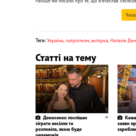
Раніше ми писали про те, що В'ячеслав Узєлко
Чита
Теги:
Україна
,
патріотизм
,
акторка
,
Наталія Де
Статті на тему
Денисенко поспішає
Кажа
зіграти весілля та
заяви пр
розповіла, якою буде
заробля
церемонія