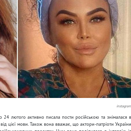
instagra
до 24 лютого активно писала пости російською та знімалася 
від цієї мови. Також вона вважає, що актори-патріоти Україн
сійськомовних проєктах. Цим вона поділилася в інтерв'ю і