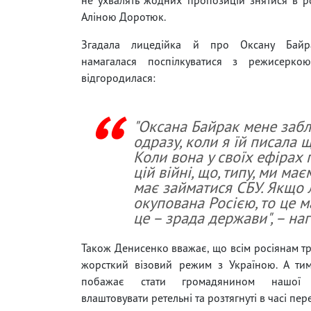
Аліною Доротюк.
Згадала лицедійка й про Оксану Байра
намагалася поспілкуватися з режисерко
відгородилася:
"Оксана Байрак мене заб
одразу, коли я їй писала щ
Коли вона у своїх ефірах 
цій війні, що, типу, ми ма
має займатися СБУ. Якщо 
окупована Росією, то це м
це – зрада держави", – на
Також Денисенко вважає, що всім росіянам т
жорсткий візовий режим з Україною. А тим
побажає стати громадянином нашої
влаштовувати ретельні та розтягнуті в часі пер