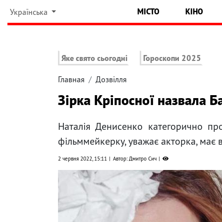
МІСТО
КІНО
Українська
Яке свято сьогодні
Гороскопи 2025
Главная
Дозвілля
Зірка Кріпосної назвала 
Наталія Денисенко категорично пр
фільммейкерку, уважає акторка, має 
2 червня 2022, 15:11
Автор: Дмитро Сич