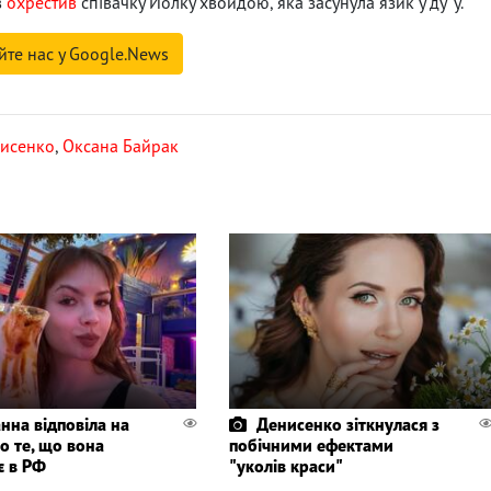
в
охрестив
співачку Йолку хвойдою, яка засунула язик у ду*у.
йте нас у Google.News
нисенко
,
Оксана Байрак
нна відповіла на
Денисенко зіткнулася з
о те, що вона
побічними ефектами
є в РФ
"уколів краси"