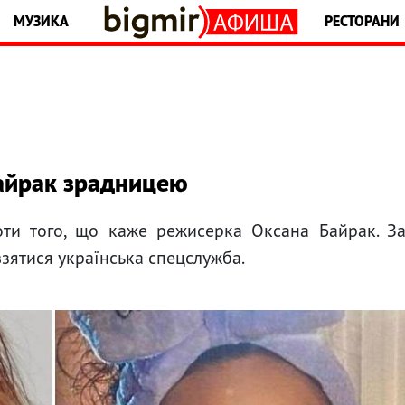
МУЗИКА
РЕСТОРАНИ
Байрак зрадницею
оти того, що каже режисерка Оксана Байрак. З
взятися українська спецслужба.