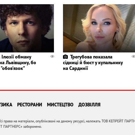
а Ілюзії обману
Трегубова показала
на Львівщину, бо
сідниці й бюст у купальнику
 "обов’язок"
на Сардинії
УЗИКА
РЕСТОРАНИ
МИСТЕЦТВО
ДОЗВІЛЛЯ
сі права на матеріали, опубліковані на даному ресурсі, належать ТОВ КЕПРЕЙТ ПАРТ
ЙТ ПАРТНЕРС» заборонено.