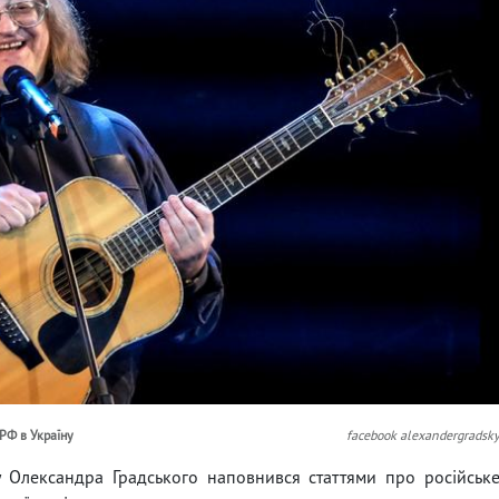
РФ в Україну
facebook alexandergradsk
у Олександра Градського наповнився статтями про російськ