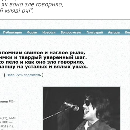
 як воно зле говорило,
 мляві очі".