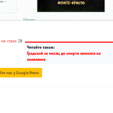
о
не стало
28
Читайте також:
Градский за месяц до смерти женился на
киевлянке
йте нас у Google.News