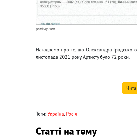
gradsky.com
Нагадаємо про те, що Олександра Градськог
листопада 2021 року. Артисту було 72 роки.
Чита
Теги:
Україна
,
Росія
Статті на тему