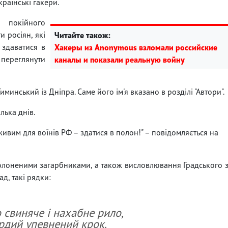
раїнські гакери.
 покійного
и росіян, які
Читайте також:
 здаватися в
Хакеры из Anonymous взломали российские
реглянути
каналы и показали реальную войну
минський із Дніпра. Саме його ім'я вказано в розділі "Автори".
лька днів.
ивим для воїнів РФ – здатися в полон!" – повідомляється на
полоненими загарбниками, а також висловлювання Градського 
д, такі рядки:
 свиняче і нахабне рило,
ердий упевнений крок.