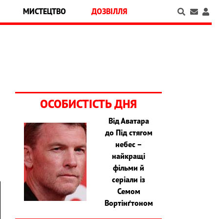
МИСТЕЦТВО
ДОЗВІЛЛЯ
ОСОБИСТІСТЬ ДНЯ
Від Аватара
до Під стягом
ї
небес –
найкращі
фільми й
серіали із
Семом
Вортінґтоном