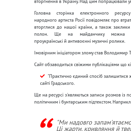
вторгнення в Україну. Над цим попрацювали ук
Головна сторінка електронного ресурсу
народного артиста Росії повідомляє про втрат
вторглися до нашої країни, а також заклики
полон. Ще на майданчику можна пе
проукраїнські й антивоєнні музичні ролики.
Імовірним ініціатором злому став Володимир Ти
Сайт обзаводиться свіжими публікаціями що кі
"Практично єдиний спосіб залишитися ж
сайті Градського.
Ще на ресурсі з'являються записи розмов із 
політичним і бунтарським підтекстом. Наприкла
"Ми надовго запам'ятаємо
Ці жарти, кривляння й тв