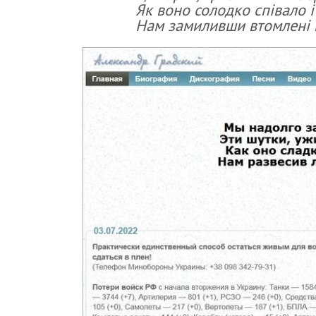
Як воно солодко співало і
Нам замиливши втомлені й