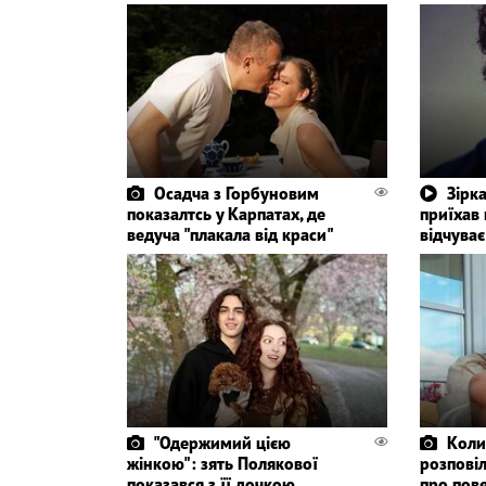
Осадча з Горбуновим
Зірк
показалтсь у Карпатах, де
приїхав 
ведуча "плакала від краси"
відчуває
"Одержимий цією
Коли
жінкою": зять Полякової
розповіл
показався з її дочкою
про пове