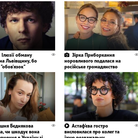
а Ілюзії обману
Зірка Приборкання
на Львівщину, бо
норовливого подалася на
 "обов’язок"
російське громадянство
шня Бєднякова
Астаф'єва гостро
а, чи шкодує вона
висловилася про колег та
рнення в Україну зі
їхню розважальну