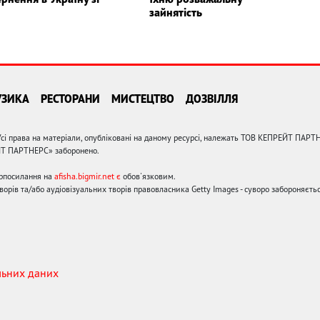
зайнятість
УЗИКА
РЕСТОРАНИ
МИСТЕЦТВО
ДОЗВІЛЛЯ
сі права на матеріали, опубліковані на даному ресурсі, належать ТОВ КЕПРЕЙТ ПАРТ
ЙТ ПАРТНЕРС» заборонено.
ерпосилання на
afisha.bigmir.net є
обов'язковим.
орів та/або аудіовізуальних творів правовласника Getty Images - суворо забороняєтьс
льних даних