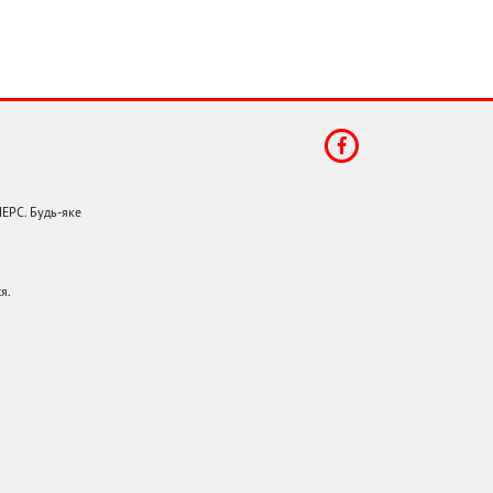
НЕРС. Будь-яке
я.