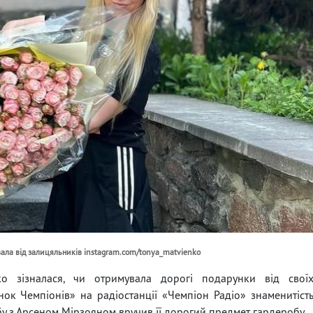
ала від залицяльників instagram.com/tonya_matvienko
ко зізналася, чи отримувала дорогі подарунки від свої
нок Чемпіонів» на радіостанції «Чемпіон Радіо» знаменитіст
юбу з Арсеном Мірзояном вручив її дорогий предмет гардеробу.