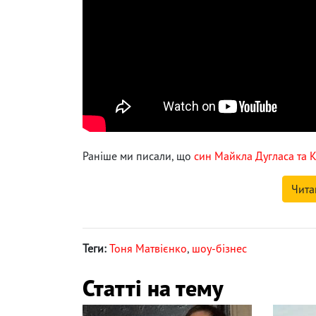
Раніше ми писали, що
син Майкла Дугласа та К
Чита
Теги:
Тоня Матвієнко
,
шоу-бізнес
Статті на тему