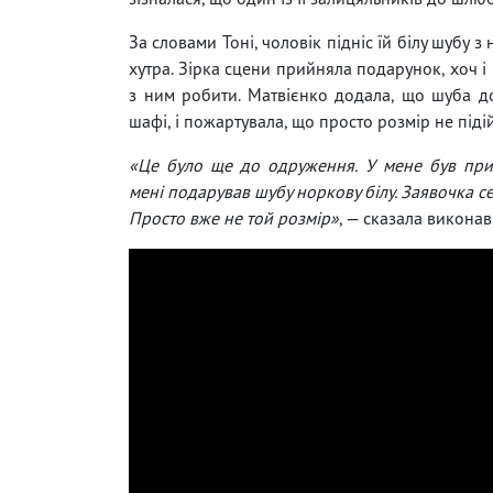
За словами Тоні, чоловік підніс їй білу шубу з
хутра. Зірка сцени прийняла подарунок, хоч і
з ним робити. Матвієнко додала, що шуба досі
шафі, і пожартувала, що просто розмір не піді
«Це було ще до одруження. У мене був при
мені подарував шубу норкову білу. Заявочка с
Просто вже не той розмір»
, — сказала виконав