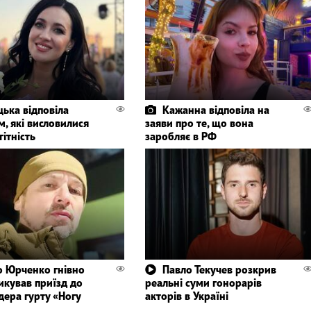
цька відповіла
Кажанна відповіла на
, які висловилися
заяви про те, що вона
гітність
заробляє в РФ
 Юрченко гнівно
Павло Текучев розкрив
икував приїзд до
реальні суми гонорарів
дера гурту «Ногу
акторів в Україні