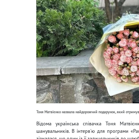
Тоня Матвієнко назвала найдорожчий подарунок, який отримув
Відома українська співачка Тоня Матвієн
шанувальників. В інтерв'ю для програми «Ра
зізналася, що один із її залицяльників до шл