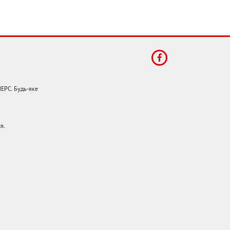
НЕРС. Будь-яке
я.