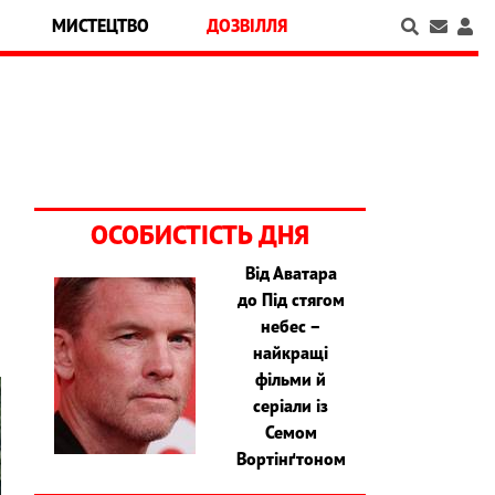
МИСТЕЦТВО
ДОЗВІЛЛЯ
ОСОБИСТІСТЬ ДНЯ
Від Аватара
до Під стягом
небес –
найкращі
фільми й
серіали із
Семом
Вортінґтоном