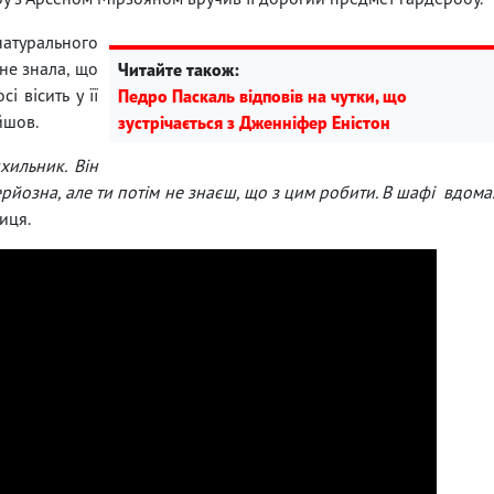
 натурального
 не знала, що
Читайте також:
 вісить у її
Педро Паскаль відповів на чутки, що
йшов.
зустрічається з Дженніфер Еністон
хильник. Він
ерйозна, але ти потім не знаєш, що з цим робити. В шафі вдома
иця.