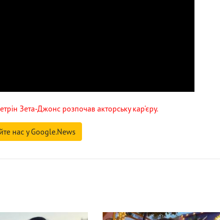
етрін Зета-Джонс розпочав акторську кар'єру.
йте нас у Google.News