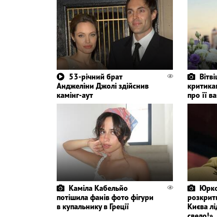
53-річний брат
Вітві
Анджеліни Джолі здійснив
критикам
камінг-аут
про її ва
Каміла Кабельйо
Юрко
потішила фанів фото фігури
розкрит
в купальнику в Греції
Києва лі
свело!»