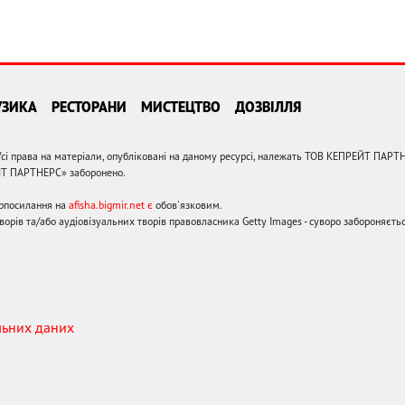
УЗИКА
РЕСТОРАНИ
МИСТЕЦТВО
ДОЗВІЛЛЯ
сі права на матеріали, опубліковані на даному ресурсі, належать ТОВ КЕПРЕЙТ ПАРТ
ЙТ ПАРТНЕРС» заборонено.
ерпосилання на
afisha.bigmir.net є
обов'язковим.
орів та/або аудіовізуальних творів правовласника Getty Images - суворо забороняєтьс
льних даних