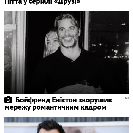
Пітта у серіалі «Друзі»
Бойфренд Еністон зворушив
мережу романтичним кадром