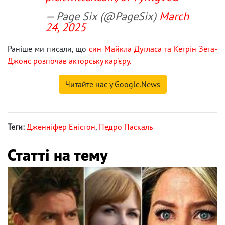
— Page Six (@PageSix)
March
24, 2025
Раніше ми писали, що
син Майкла Дугласа та Кетрін Зета-
Джонс розпочав акторську кар'єру.
Читайте нас у Google.News
Теги:
Дженніфер Еністон
,
Педро Паскаль
Статті на тему