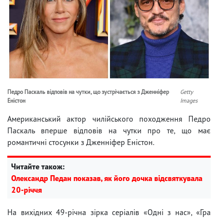
Педро Паскаль відповів на чутки, що зустрічається з Дженніфер
Getty
Еністон
Images
Американський актор чилійського походження Педро
Паскаль вперше відповів на чутки про те, що має
романтичні стосунки з Дженніфер Еністон.
Читайте також:
Олександр Педан показав, як його дочка відсвяткувала
20-річчя
На вихідних 49-річна зірка серіалів «Одні з нас», «Гра