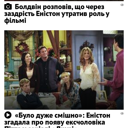
Болдвін розповів, що через
заздрість Еністон утратив роль у
фільмі
«Було дуже смішно»: Еністон
згадала про появу ексчоловіка