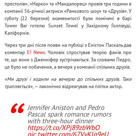
престолів», «Нарко» та «Мандалорец» провів три години в
компанії 56-річної актриси «Ранкового шоу» та «Друзів». У
суботу (22 березня) знаменитості були помічені в барі
Tower Bar готелю Sunset Towel у Західному Голлівуді,
Каліфорнія.
Через три дні після появи на публіці з Еністон Паскаль дав
коментар
E! News
. Чоловік спростував теорію фанів про
те, що вони з Дженніфер зустрічаються. За словами Педро,
це було не побачення, а вечеря у компанії спільних друзів.
«Ми друзі і ходили на вечерю до спільних друзів. Таке
трапляється»
, — лаконічно відреагував на плітки актор.
Jennifer Aniston and Pedro
Pascal spark romance rumors
with three-hour dinner
https://t.co/XPj89zbWbO
pic.twitter.com/67VyKlg9eU