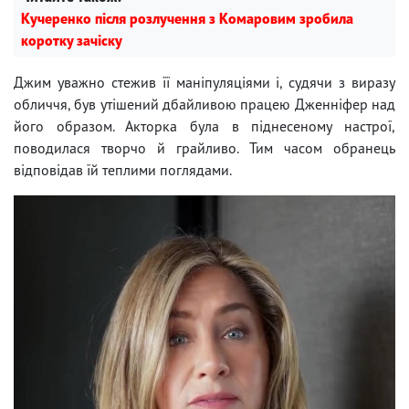
Кучеренко після розлучення з Комаровим зробила
коротку зачіску
Джим уважно стежив її маніпуляціями і, судячи з виразу
обличчя, був утішений дбайливою працею Дженніфер над
його образом. Акторка була в піднесеному настрої,
поводилася творчо й грайливо. Тим часом обранець
відповідав їй теплими поглядами.