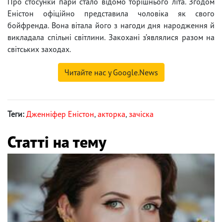
Про стосунки пари стало відомо торішнього літа. Згодом
Еністон офіційно представила чоловіка як свого
бойфренда. Вона вітала його з нагоди дня народження й
викладала спільні світлини. Закохані з’являлися разом на
світських заходах.
Читайте нас у Google.News
Теги:
Дженніфер Еністон
,
акторка
,
зачіска
Статті на тему