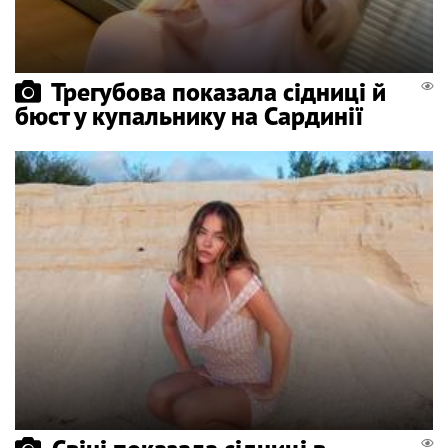
Трегубова показала сідниці й
бюст у купальнику на Сардинії