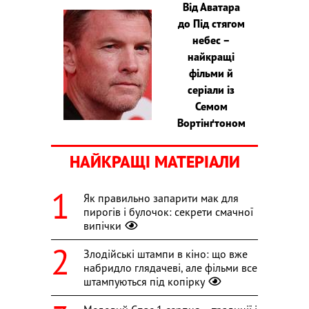
Від Аватара
до Під стягом
небес –
найкращі
фільми й
серіали із
Семом
Вортінґтоном
НАЙКРАЩІ МАТЕРІАЛИ
Як правильно запарити мак для
пирогів і булочок: секрети смачної
випічки
Злодійські штампи в кіно: що вже
набридло глядачеві, але фільми все
штампуються під копірку