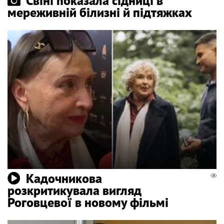
Свіні показала сідниці в
мереживній білизні й підтяжках
Кадочникова
розкритикувала вигляд
Роговцевої в новому фільмі