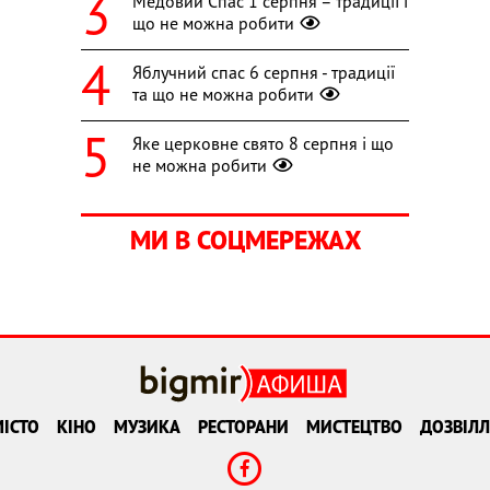
Медовий Спас 1 серпня – традиції і
що не можна робити
Яблучний спас 6 серпня - традиції
та що не можна робити
Яке церковне свято 8 серпня і що
не можна робити
МИ В СОЦМЕРЕЖАХ
ІСТО
КІНО
МУЗИКА
РЕСТОРАНИ
МИСТЕЦТВО
ДОЗВІЛЛ