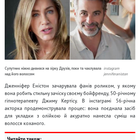
Супутник ніжно дивився на зірку Друзів, поки та чаклувала
instagram
над його волоссям
jenniferaniston
Дженніфер Еністон зачарувала фанів роликом, у якому
вона робить стильну зачіску своєму бойфренду, 50-річному
гіпнотерапевту Джиму Кертісу. В інстаграмі 56-річна
акторка продемонструвала процес: вона поєднала засіб
для укладки з олійкою й акуратно нанесла суміш на
волосся коханого.
Читайте також: