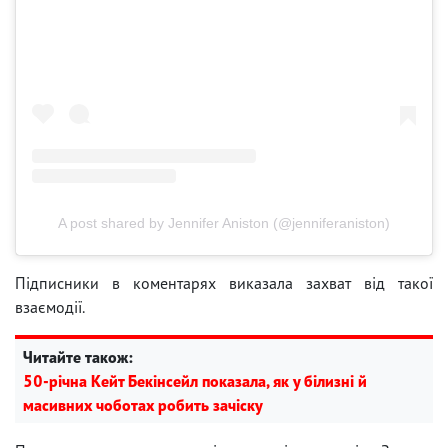
A post shared by Jennifer Aniston (@jenniferaniston)
Підписники в коментарях виказала захват від такої
взаємодії.
Читайте також:
50-річна Кейт Бекінсейл показала, як у білизні й
масивних чоботах робить зачіску