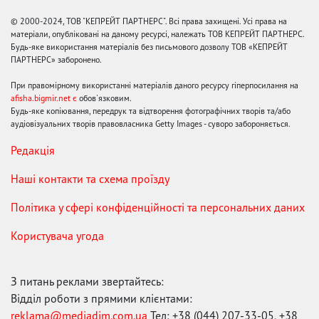
© 2000-2024, ТОВ "КЕПРЕЙТ ПАРТНЕРС". Всі права захищені. Усі права на
матеріали, опубліковані на даному ресурсі, належать ТОВ КЕПРЕЙТ ПАРТНЕРС.
Будь-яке використання матеріалів без письмового дозволу ТОВ «КЕПРЕЙТ
ПАРТНЕРС» заборонено.
При правомірному використанні матеріалів даного ресурсу гіперпосилання на
afisha.bigmir.net є
обов'язковим.
Будь-яке копіювання, передрук та відтворення фотографічних творів та/або
аудіовізуальних творів правовласника Getty Images - суворо забороняється.
Редакція
Наші контакти та схема проїзду
Політика у сфері конфіденційності та персональних даних
Користувача угода
З питань реклами звертайтесь:
Відділ роботи з прямими клієнтами:
reklama@mediadim.com.ua
Тел: +38 (044) 207-33-05, +38