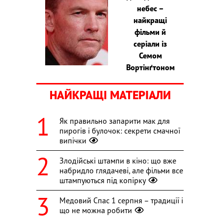
небес –
найкращі
фільми й
серіали із
Семом
Вортінґтоном
НАЙКРАЩІ МАТЕРІАЛИ
Як правильно запарити мак для
пирогів і булочок: секрети смачної
випічки
Злодійські штампи в кіно: що вже
набридло глядачеві, але фільми все
штампуються під копірку
Медовий Спас 1 серпня – традиції і
що не можна робити