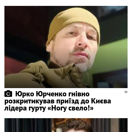
Юрко Юрченко гнівно
розкритикував приїзд до Києва
лідера гурту «Ногу свело!»