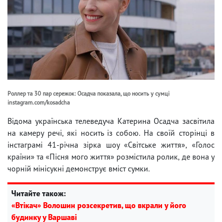
Роллер та 30 пар сережок: Осадча показала, що носить у сумці
instagram.com/kosadcha
Відома українська телеведуча Катерина Осадча засвітила
на камеру речі, які носить із собою. На своїй сторінці в
інстаграмі 41-річна зірка шоу «Світське життя», «Голос
країни» та «Пісня мого життя» розмістила ролик, де вона у
чорній мінісукні демонструє вміст сумки.
Читайте також:
«Втікач» Волошин розсекретив, що вкрали у його
будинку у Варшаві