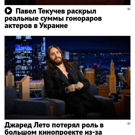
Павел Текучев раскрыл
реальные суммы гонораров
актеров в Украине
Джаред Лето потерял роль в
большом кинопроекте из-за