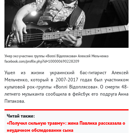
Умер экс-участник группы «Воплі Відоплясова» Алексей Мельченко
facebook.com/profile.php?id=100000690228209
Ушел из жизни украинский бас-гитарист Алексей
Мельченко, который в 2007-2017 годах был участником
культовой рок-группы «Воплі Відоплясова». О смерти 48-
летнего музыканта сообщила в фейсбук его подруга Анна
Пятакова.
Читай также:
«Получил сильную травму»: жена Павлика рассказала о
неудачном обследовании сына