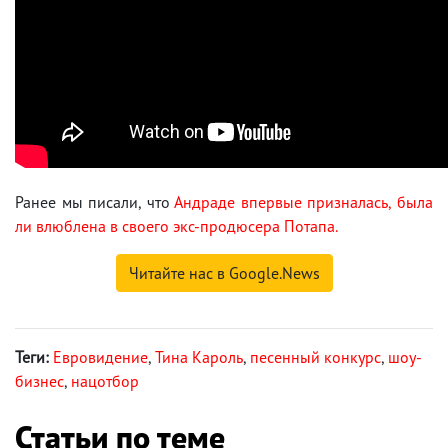
Ранее мы писали, что
Андраде впервые призналась, была
ли влюблена в своего экс-продюсера Потапа.
Читайте нас в Google.News
Теги:
Евровидение
,
Тина Кароль
,
песенный конкурс
,
шоу-
бизнес
,
нацотбор
Статьи по теме