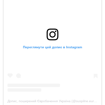
Переглянути цей допис в Instagram
Допис, поширений Євробачення Україна (@suspilne.eurovision)