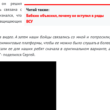
 он решил
ь связана с
Читай также:
знался, что
Бабкин объяснил, почему не вступил в ряды
, защищающих
ВСУ
а видео. А затем наши бойцы связались со мной и попросили
стриминговые платформы, чтобы ее можно было слушать в боле
али ее для наших ребят сначала в оригинальном варианте, 
"
- поделился Сергей.