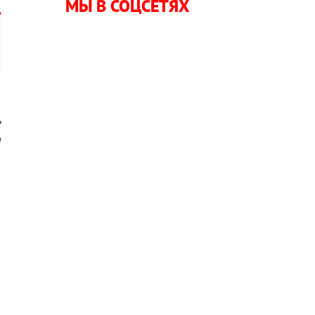
МЫ В СОЦСЕТЯХ
,
е
а