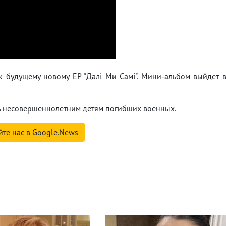
 к будущему новому EP "Далі Ми Самі". Мини-альбом выйдет 
гать несовершеннолетним детям погибших военных.
йте нас в Google.News