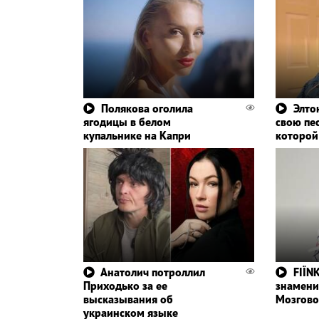
Полякова оголила
Элто
ягодицы в белом
свою пе
купальнике на Капри
которой
Анатолич потроллил
FIЇN
Приходько за ее
знамени
высказывания об
Мозгово
украинском языке