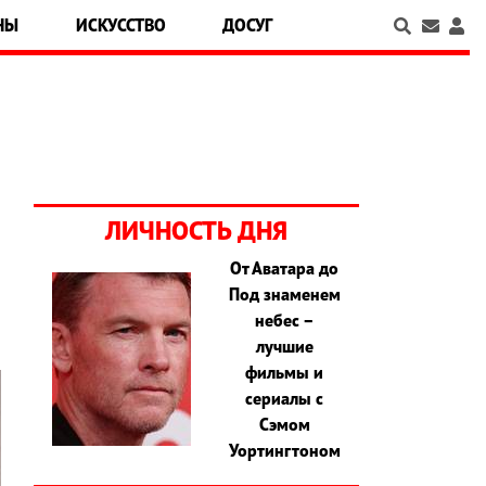
НЫ
ИСКУССТВО
ДОСУГ
ЛИЧНОСТЬ ДНЯ
От Аватара до
Под знаменем
небес –
лучшие
фильмы и
сериалы с
Сэмом
Уортингтоном