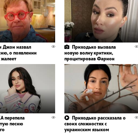
н Джон назвал
Приходько вызвала
сню, о появлении
новую волну критики,
 жалеет
процитировав Фарион
KA перепела
Приходько рассказала о
тую песню
своих сложностях с
го
украинским языком