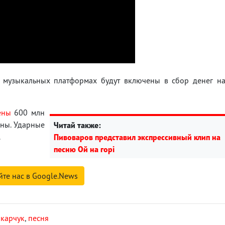
а музыкальных платформах будут включены в сбор денег н
ены
600 млн
ины. Ударные
Читай также:
.
Пивоваров представил экспрессивный клип на
песню Ой на горі
йте нас в Google.News
акарчук
,
песня