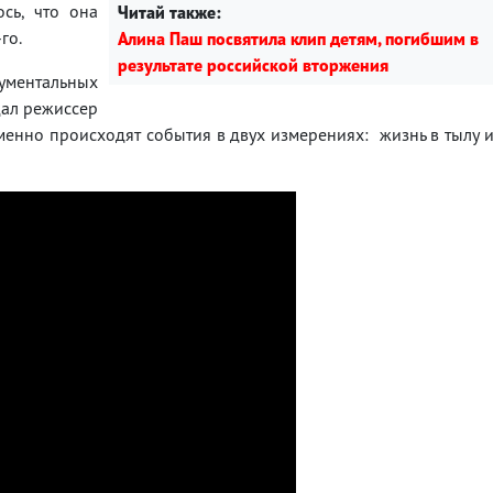
ось, что она
Читай также:
го.
Алина Паш посвятила клип детям, погибшим в
результате российской вторжения
ументальных
дал режиссер
еменно происходят события в двух измерениях: жизнь в тылу 