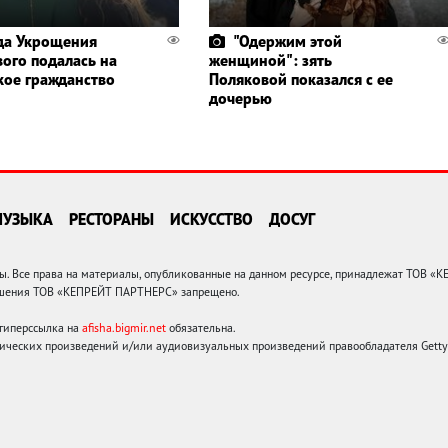
да Укрощения
"Одержим этой
вого подалась на
женщиной": зять
кое гражданство
Поляковой показался с ее
дочерью
МУЗЫКА
РЕСТОРАНЫ
ИСКУССТВО
ДОСУГ
 Все права на материалы, опубликованные на данном ресурсе, принадлежат ТОВ «
решения ТОВ «КЕПРЕЙТ ПАРТНЕРС» запрещено.
 гиперссылка на
afisha.bigmir.net
обязательна.
ических произведений и/или аудиовизуальных произведений правообладателя Getty I