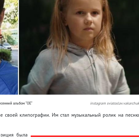
есенний альбом "ОЕ"
instagram sviatoslav.vakarchu
ие своей клипографии. Им стал музыкальный ролик на песн
озиция была