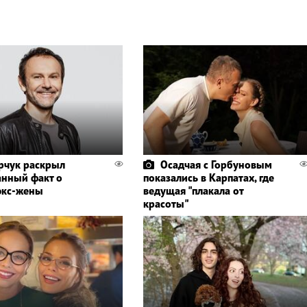
рчук раскрыл
Осадчая с Горбуновым
нный факт о
показались в Карпатах, где
экс-жены
ведущая "плакала от
красоты"