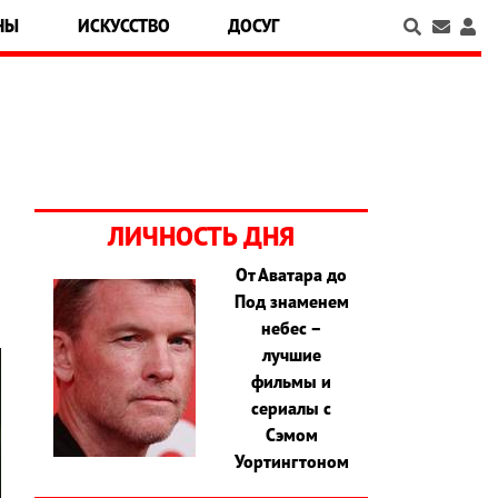
НЫ
ИСКУССТВО
ДОСУГ
ЛИЧНОСТЬ ДНЯ
От Аватара до
Под знаменем
небес –
лучшие
фильмы и
сериалы с
Сэмом
Уортингтоном