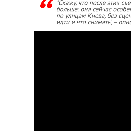
"Скажу, что после этих с
больше: она сейчас особе
по улицам Киева, без сцен
идти и что снимать", – о