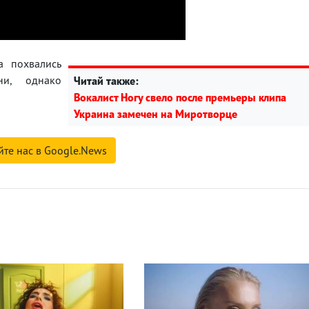
а похвались
ни, однако
Читай также:
Вокалист Ногу свело после премьеры клипа
Украина замечен на Миротворце
йте нас в Google.News