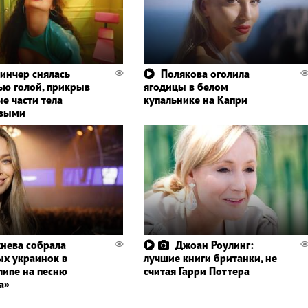
инчер снялась
Полякова оголила
ью голой, прикрыв
ягодицы в белом
е части тела
купальнике на Капри
овыми
нева собрала
Джоан Роулинг:
ых украинок в
лучшие книги британки, не
липе на песню
считая Гарри Поттера
а»