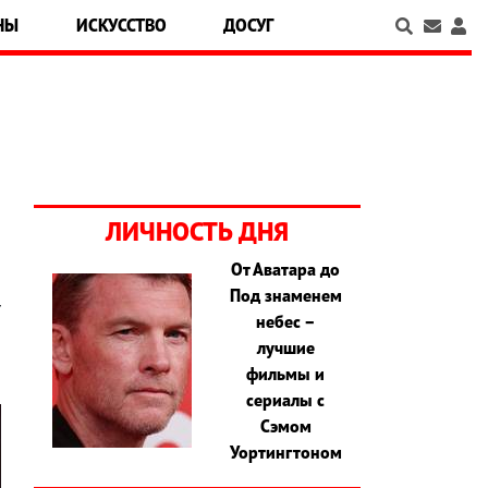
НЫ
ИСКУССТВО
ДОСУГ
ЛИЧНОСТЬ ДНЯ
От Аватара до
Под знаменем
т
небес –
лучшие
фильмы и
сериалы с
Сэмом
Уортингтоном