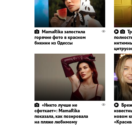
MamaRika запостила
Тр
горячие фото в красном
полност
бикини из Одессы
интимны
цитрус
«Никто лучше не
Бреж
сфоткает»: MamaRika
известн
показала, как позировала
новом к
на пляже любимому
«Красив