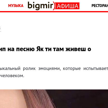
МУЗЫКА
РЕСТОРА
5
п на песню Як ти там живеш о
зыкальный ролик эмоциями, которые испытывае
 человеком.