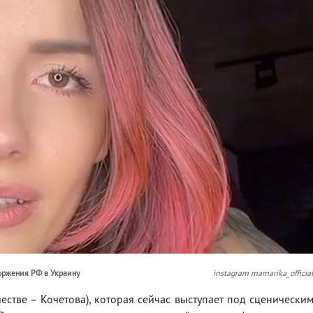
оржения РФ в Украину
instagram mamarika_officia
естве – Кочетова), которая сейчас выступает под сценически