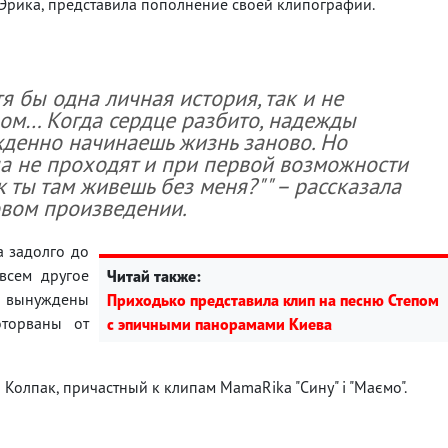
 Эрика, представила пополнение своей клипографии.
тя бы одна личная история, так и не
ом… Когда сердце разбито, надежды
денно начинаешь жизнь заново. Но
а не проходят и при первой возможности
к ты там живешь без меня?"" – рассказала
вом произведении.
а задолго до
всем другое
Читай также:
ы вынуждены
Приходько представила клип на песню Степом
торваны от
с эпичными панорамами Киева
 Колпак, причастный к клипам MamaRika "Сину" і "Маємо".