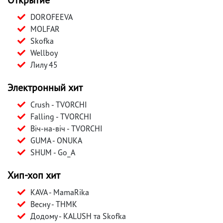
DORОFEEVA
MOLFAR
Skofka
Wellboy
Лилу 45
Электронный хит
Crush - TVORCHI
Falling - TVORCHI
Віч-на-віч - TVORCHI
GUMA - ONUKA
SHUM - Gо_A
Хип-хоп хит
KAVA - MamaRika
Весну - ТНМК
Додому - KALUSH та Skofka