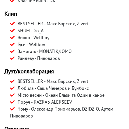
Красное вино - NK
Клип
BESTSELLER - Макс Барских, Zivert
SHUM - Gо_A
Вишні - Wellboy
Гуси - Wellboy
Зажигать - MONATIK/JOMO
Рандеву - Пивоваров
Дуэт/коллаборация
BESTSELLER - Макс Барских, Zivert
Любила - Саша Чемеров и Бумбокс
Місто весни - Океан Ельзи та Один в каное
Поруч - KAZKA x ALEKSEEV
Чому - Олександр Пономарьов, DZIDZIO, Артем
Пивоваров
Открытие