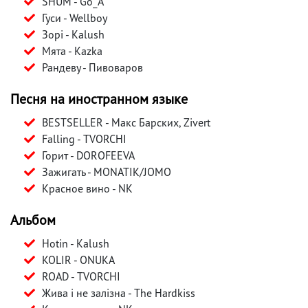
SHUM - Gо_A
Гуси - Wellboy
Зорі - Kalush
Мята - Kazka
Рандеву - Пивоваров
Песня на иностранном языке
BESTSELLER - Макс Барских, Zivert
Falling - TVORCHI
Горит - DORОFEEVA
Зажигать - MONATIK/JOMO
Красное вино - NK
Альбом
Hotin - Kalush
KOLIR - ONUKA
ROAD - TVORCHI
Жива і не залізна - The Hardkiss