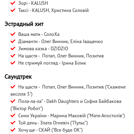
Зорі - KALUSH
Таксі - KALUSH, Христина Соловій
Эстрадный хит
Ваша мати - СолоХа
Діаманти - Олег Винник, Еліна Іващенко
Зимова казка - DZIDZIO
На щастя - Потап, Олег Винник, Позитив
Не стримуй погляд - Ірина Білик
Саундтрек
На щастя - Потап, Олег Винник, Позитив ("Скажене
весілля 3")
Пола-ла-ла” - Dakh Daughters и София Байбакова
("Віктор Робот")
Сини України - Марина Маковій ("Мати Апостолів")
Той день - Злата Огневіч ("Пульс")
Хочу ще - СКАЙ ("Все буде OK")