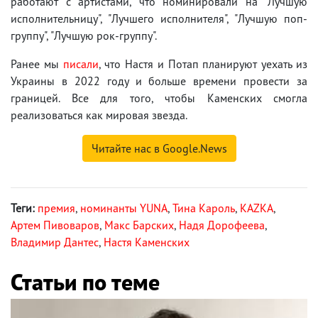
работают с артистами, что номинировали на "Лучшую
исполнительницу", "Лучшего исполнителя", "Лучшую поп-
группу", "Лучшую рок-группу".
Ранее мы
писали
, что Настя и Потап планируют уехать из
Украины в 2022 году и больше времени провести за
границей. Все для того, чтобы Каменских смогла
реализоваться как мировая звезда.
Читайте нас в Google.News
Теги:
премия
,
номинанты YUNA
,
Тина Кароль
,
KAZKA
,
Артем Пивоваров
,
Макс Барских
,
Надя Дорофеева
,
Владимир Дантес
,
Настя Каменских
Статьи по теме