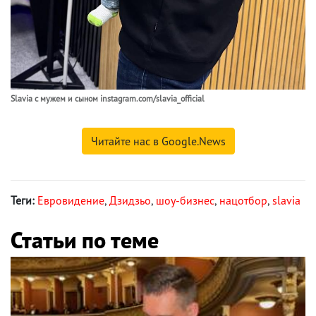
Slavia с мужем и сыном instagram.com/slavia_official
Читайте нас в Google.News
Теги:
Евровидение
,
Дзидзьо
,
шоу-бизнес
,
нацотбор
,
slavia
Статьи по теме