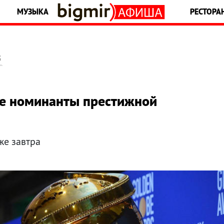
МУЗЫКА
РЕСТОРА
5
се номинанты престижной
же завтра