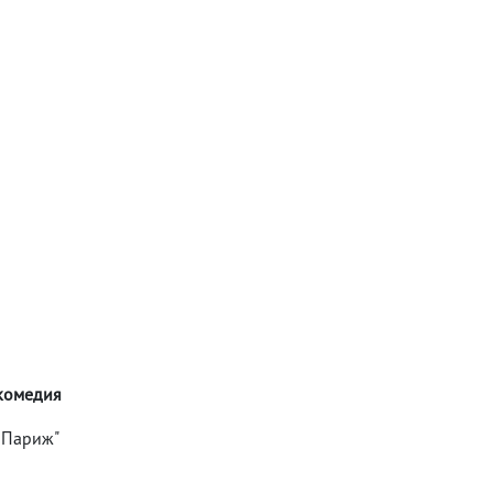
 комедия
в Париж"