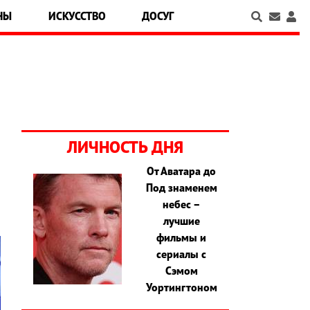
НЫ
ИСКУССТВО
ДОСУГ
ЛИЧНОСТЬ ДНЯ
От Аватара до
Под знаменем
небес –
лучшие
фильмы и
сериалы с
Сэмом
Уортингтоном