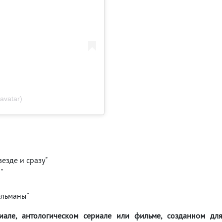
avatar)
везде и сразу"
"
ельманы"
але, антологическом сериале или фильме, созданном дл