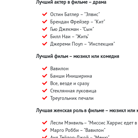
Лучший актер в фильме – драма
Остин Батлер – "Элвис"
Брендан Фрейзер – "Кит"
Гью Джекман - "Сын"
Билл Наи – "Жить"
Джереми Поуп – "Инспекция"
Лучший фильм – мюзикл или комедия
Вавилон
Банши Иниширина
Все, везде и сразу
Стеклянная луковица
Треугольник печали
Лучшая женская роль в фильме – мюзикл или
Лесли Мэнвиль – "Миссис Харрис едет 
Марго Робби – "Вавилон"
Аня Тейлор-Джой – "Меню"