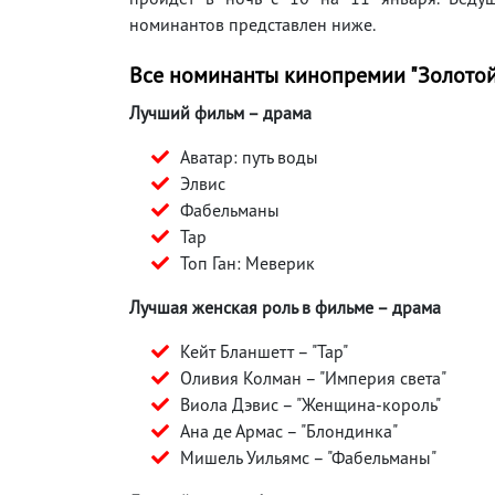
номинантов представлен ниже.
Все номинанты кинопремии "Золотой
Лучший фильм – драма
Аватар: путь воды
Элвис
Фабельманы
Тар
Топ Ган: Меверик
Лучшая женская роль в фильме – драма
Кейт Бланшетт – "Тар"
Оливия Колман – "Империя света"
Виола Дэвис – "Женщина-король"
Ана де Армас – "Блондинка"
Мишель Уильямс – "Фабельманы"