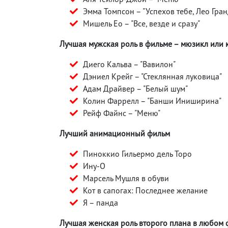
Эмма Томпсон – "Успехов тебе, Лео Гран
Мишель Ео – "Все, везде и сразу"
Лучшая мужская роль в фильме – мюзикл или
Диего Кальва – "Вавилон"
Дэниел Крейг – "Стеклянная луковица"
Адам Драйвер – "Белый шум"
Колин Фаррелл – "Банши Иниширина"
Рейф Файнс – "Меню"
Лучший анимационный фильм
Пиноккио Гильермо дель Торо
Ину-О
Марсель Мушля в обуви
Кот в сапогах: Последнее желание
Я – панда
Лучшая женская роль второго плана в любом