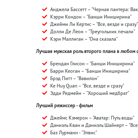
Анджела Бассетт – "Черная пантера: Ва
Кэрри Кондон – "Банши Иниширина"
Джейми Ли Кертис – "Все, везде и сразу"
Долли Де Леон – "Треугольник печали"
Кэри Маллиган – "Она сказала"
Лучшая мужская роль второго плана в любом
Брендан Глисон – "Банши Иниширина"
Барри Кеоган – "Банши Иниширина"
Брэд Питт – "Вавилон"
Ke Huy Quan – "Все, везде и сразу"
Эдди Редмейн – "Хороший медбрат"
Лучший режиссер - фильм
Джеймс Кэмерон – "Аватар: Путь воды"
Даниэль Кван и Даниэль Шайнерт – "Все,
Баз Лурманн - "Элвис"