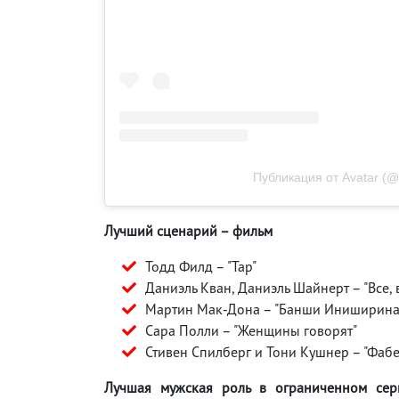
Публикация от Avatar (@
Лучший сценарий – фильм
Тодд Филд – "Тар"
Даниэль Кван, Даниэль Шайнерт – "Все, 
Мартин Мак-Дона – "Банши Иниширина
Сара Полли – "Женщины говорят"
Стивен Спилберг и Тони Кушнер – "Фаб
Лучшая мужская роль в ограниченном сери