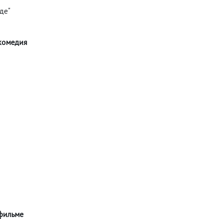
де"
 комедия
 фильме