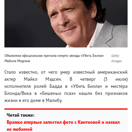
Объявлена официальная причина смерти звезды «Убить Билла»
Getty
Майкла Мэдсена
Images
Стало известно, от чего умер известный американский
актер Майкл Мэдсен. В четверг (3 июля)
исполнителя ролей Бадда в «Убить Билла» и мистера
Блонда/Вика в «Бешеных псах» нашли без признаков
жизни в его доме в Малибу.
Читай также:
Бражко впервые запостил фото с Квитковой и назвал
ее любимой