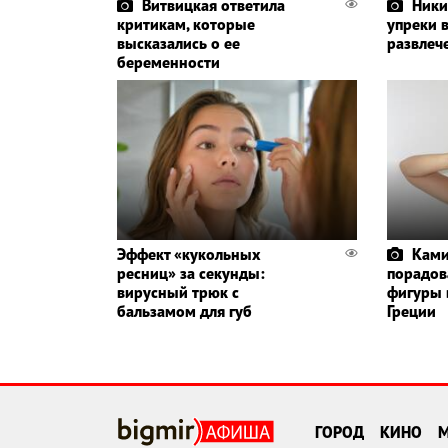
Витвицкая ответила
Ники
критикам, которые
упреки 
высказались о ее
развлеч
беременности
Эффект «кукольных
Ками
ресниц» за секунды:
порадов
вирусный трюк с
фигуры 
бальзамом для губ
Греции
ГОРОД
КИНО