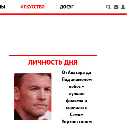
НЫ
ИСКУССТВО
ДОСУГ
ЛИЧНОСТЬ ДНЯ
От Аватара до
Под знаменем
небес –
лучшие
фильмы и
сериалы с
Сэмом
Уортингтоном