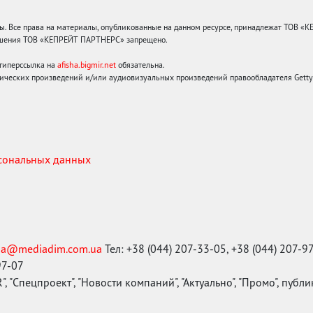
 Все права на материалы, опубликованные на данном ресурсе, принадлежат ТОВ «
решения ТОВ «КЕПРЕЙТ ПАРТНЕРС» запрещено.
 гиперссылка на
afisha.bigmir.net
обязательна.
ических произведений и/или аудиовизуальных произведений правообладателя Getty I
рсональных данных
ma@mediadim.com.ua
Тел: +38 (044) 207-33-05, +38 (044) 207-9
97-07
, "Спецпроект", "Новости компаний", "Актуально", "Промо", публ