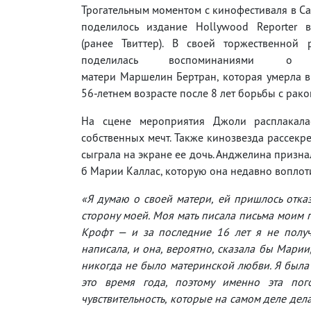
Трогательным моментом с кинофестиваля в С
поделилось издание Hollywood Reporter 
(ранее Твиттер). В своей торжественной
поделилась воспоминаниями о 
матери Маршелин Бертран, которая умерла в
56-летнем возрасте после 8 лет борьбы с рак
На сцене мероприятия Джоли расплакалас
собственных мечт. Также кинозвезда рассекр
сыграла на экране ее дочь. Анджелина признал
б Марии Каллас, которую она недавно воплот
«Я думаю о своей матери, ей пришлось отказ
сторону моей. Моя мать писала письма моим 
Крофт — и за последние 16 лет я не получ
написала, и она, вероятно, сказала бы Марии,
никогда не было материнской любви. Я была 
это время года, поэтому именно эта пог
чувствительность, которые на самом деле дел