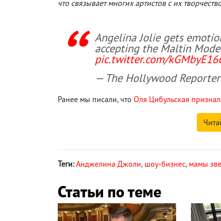
что связывает многих артистов с их творчество
Angelina Jolie gets emoti
accepting the Maltin Mod
pic.twitter.com/kGMbyE1
— The Hollywood Reporte
Ранее мы писали, что
Оля Цибульская признал
Чита
Теги:
Анджелина Джоли
,
шоу-бизнес
,
мамы зв
Статьи по теме