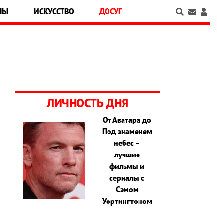
НЫ
ИСКУССТВО
ДОСУГ
ЛИЧНОСТЬ ДНЯ
От Аватара до
Под знаменем
небес –
лучшие
фильмы и
сериалы с
Сэмом
Уортингтоном