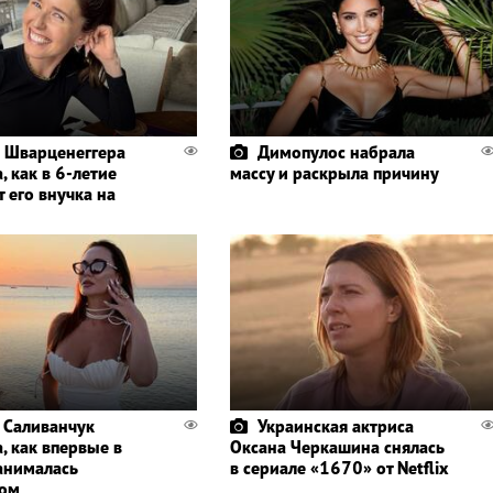
 Шварценеггера
Димопулос набрала
, как в 6-летие
массу и раскрыла причину
 его внучка на
 Саливанчук
Украинская актриса
, как впервые в
Оксана Черкашина снялась
анималась
в сериале «1670» от Netflix
гом