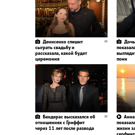
Денисенко спешит
Дочь
сыграть свадьбу и
показала
рассказала, какой будет
выглядит
церемония
пони
Бандерас высказался об
Анна
отношениях с Гриффит
показала
через 11 лет после развода
жизни з
серфин