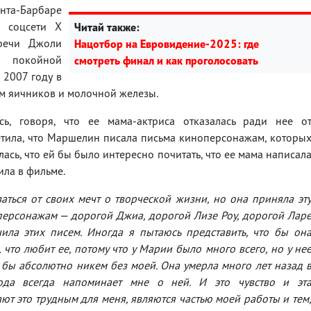
анта-Барбаре
в соцсети Х
Читай также:
 речи Джоли
Нацотбор на Евровидение-2025: где
покойной
смотреть финал и как проголосовать
 2007 году в
ом яичников и молочной железы.
ь, говоря, что ее мама-актриса отказалась ради нее о
етила, что Маршелин писала письма киноперсонажам, которы
ась, что ей бы было интересно почитать, что ее мама написал
ила в фильме.
аться от своих мечт о творческой жизни, но она приняла эт
персонажам — дорогой Джиа, дорогой Лизе Роу, дорогой Лар
ила этих писем. Иногда я пытаюсь представить, что бы он
 что любит ее, потому что у Марии было много всего, но у не
бы абсолютно никем без моей. Она умерла много лет назад 
ода всегда напоминает мне о ней. И это чувство и эт
ают это трудным для меня, являются частью моей работы и тем