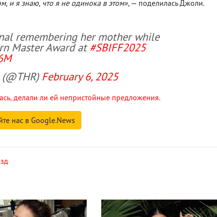
м, и я знаю, что я не одинока в этом»
, — поделилась Джоли.
onal remembering her mother while
ern Master Award at
#SBIFF2025
66M
r (@THR)
February 6, 2025
ась, делали ли ей непристойные предложения.
йте нас в Google.News
езд