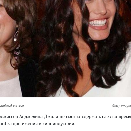
покойной матери
Getty Image
режиссер Анджелина Джоли не смогла сдержать слез во врем
ard за достижения в киноиндустрии.