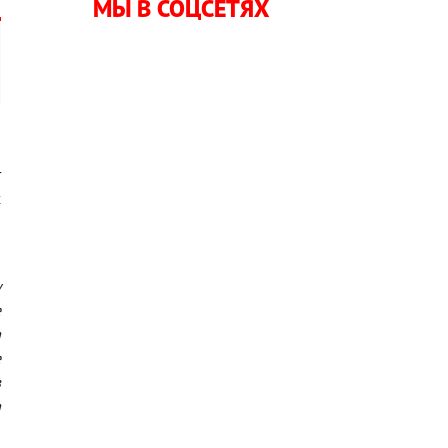
МЫ В СОЦСЕТЯХ
т
х
а
у
е
а
е
в
а
,