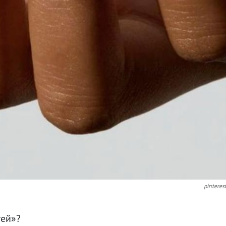
pinteres
тей»?