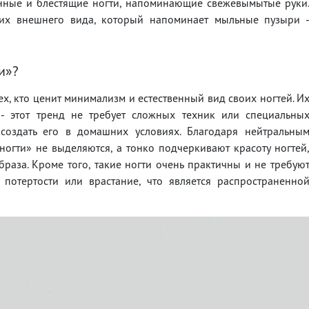
енные и блестящие ногти, напоминающие свежевымытые руки
их внешнего вида, который напоминает мыльные пузыри 
и»?
х, кто ценит минимализм и естественный вид своих ногтей. И
 - этот тренд не требует сложных техник или специальны
 создать его в домашних условиях. Благодаря нейтральны
огти» не выделяются, а тонко подчеркивают красоту ногтей
раза. Кроме того, такие ногти очень практичны и не требую
 потертости или врастание, что является распространенно