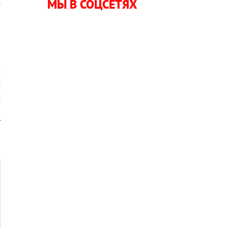
МЫ В СОЦСЕТЯХ
.
-
х
х
м
,
т
й