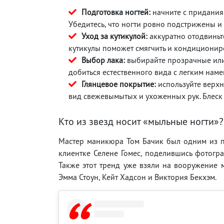
Подготовка ногтей:
начните с придания
Убедитесь, что ногти ровно подстрижены и 
Уход за кутикулой:
аккуратно отодвиньт
кутикулы поможет смягчить и кондициониров
Выбор лака:
выбирайте прозрачные или 
добиться естественного вида с легким наме
Глянцевое покрытие:
используйте верхн
вид свежевымытых и ухоженных рук. Блеск 
Кто из звезд носит «мыльные ногти»?
Мастер маникюра Том Бачик был одним из п
клиентке Селене Гомес, поделившись фотогра
Также этот тренд уже взяли на вооружение 
Эмма Стоун, Кейт Хадсон и Виктория Бекхэм.