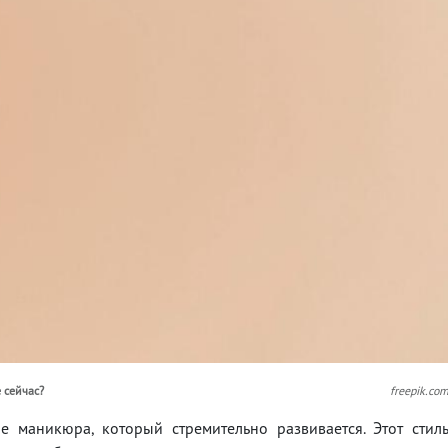
 сейчас?
freepik.co
 маникюра, который стремительно развивается. Этот стил