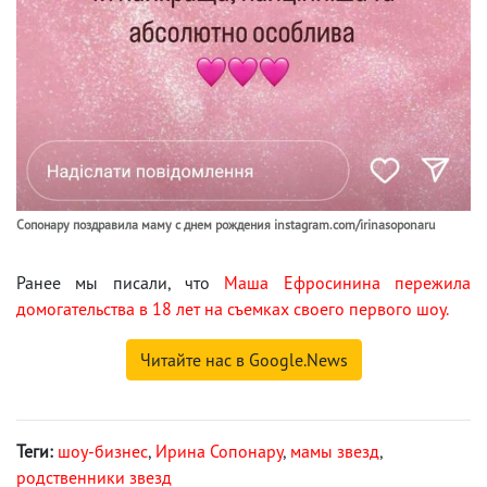
Сопонару поздравила маму с днем рождения instagram.com/irinasoponaru
Ранее мы писали, что
Маша Ефросинина пережила
домогательства в 18 лет на съемках своего первого шоу.
Читайте нас в Google.News
Теги:
шоу-бизнес
,
Ирина Сопонару
,
мамы звезд
,
родственники звезд