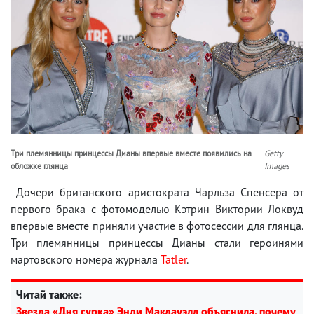
Три племянницы принцессы Дианы впервые вместе появились на
Getty
обложке глянца
Images
Дочери британского аристократа Чарльза Спенсера от
первого брака с фотомоделью Кэтрин Виктории Локвуд
впервые вместе приняли участие в фотосессии для глянца.
Три племянницы принцессы Дианы стали героинями
мартовского номера журнала
Tatler
.
Читай также:
Звезда «Дня сурка» Энди Макдауэлл объяснила, почему