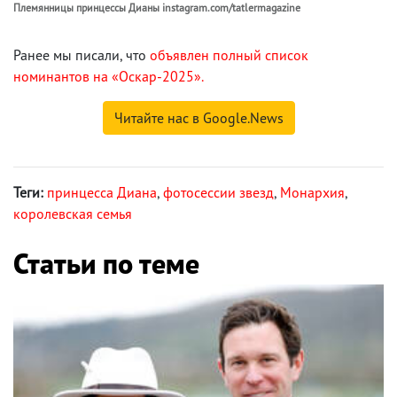
Племянницы принцессы Дианы instagram.com/tatlermagazine
Ранее мы писали, что
объявлен полный список
номинантов на «Оскар-2025».
Читайте нас в Google.News
Теги:
принцесса Диана
,
фотосессии звезд
,
Монархия
,
королевская семья
Статьи по теме