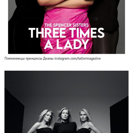
Племянницы принцессы Дианы instagram.com/tatlermagazine