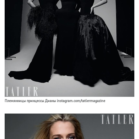
Племянницы принцессы Дианы instagram.com/tatlermagazine