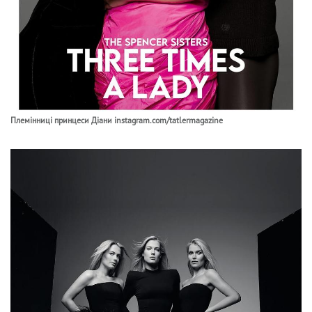
Племінниці принцеси Діани instagram.com/tatlermagazine