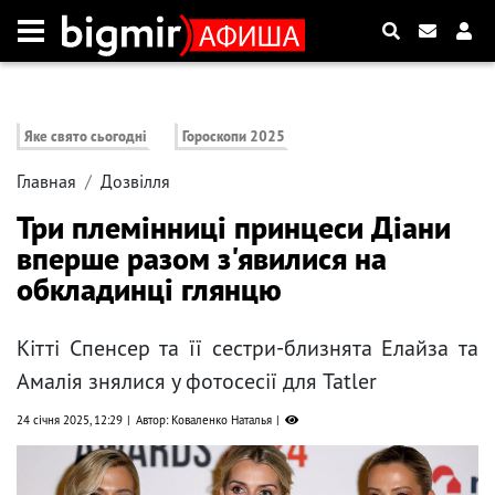
Яке свято сьогодні
Гороскопи 2025
Главная
Дозвілля
Три племінниці принцеси Діани
вперше разом з'явилися на
обкладинці глянцю
Кітті Спенсер та її сестри-близнята Елайза та
Амалія знялися у фотосесії для Tatler
24 січня 2025, 12:29
Автор: Коваленко Наталья