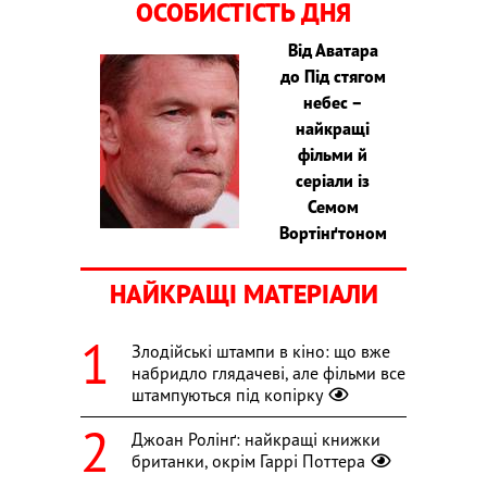
ОСОБИСТІСТЬ ДНЯ
Від Аватара
до Під стягом
небес –
найкращі
фільми й
серіали із
Семом
Вортінґтоном
НАЙКРАЩІ МАТЕРІАЛИ
Злодійські штампи в кіно: що вже
набридло глядачеві, але фільми все
штампуються під копірку
Джоан Ролінґ: найкращі книжки
британки, окрім Гаррі Поттера