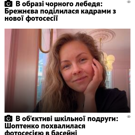
В образі чорного лебедя:
Брежнєва поділилася кадрами з
нової фотосесії
В об'єктиві шкільної подруги:
Шоптенко похвалилася
фотосесією в басейні