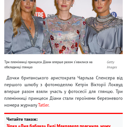
Три племінниці принцеси Діани вперше разом з'явилися на
Getty
обкладинці глянцю
Images
Дочки британського аристократа Чарльза Спенсера від
першого шлюбу з фотомоделлю Кетрін Вікторії Локвуд
вперше разом взяли участь у фотосесії для глянцю. Три
племінниці принцеси Діани стали героїнями березневого
номера журналу
Tatler
.
Читайте також:
Зірка «Дня бабака» Енді Макдавелл пояснила, чому