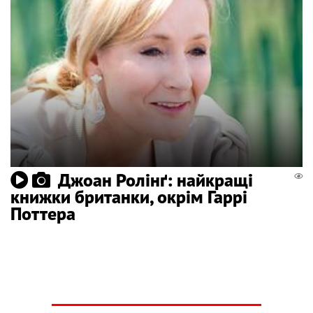
Джоан Ролінґ: найкращі
книжки британки, окрім Гаррі
Поттера