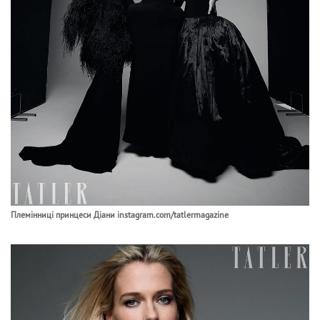
Племінниці принцеси Діани instagram.com/tatlermagazine