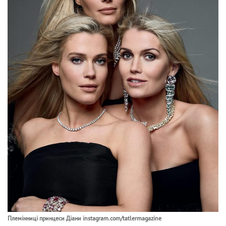
Племінниці принцеси Діани instagram.com/tatlermagazine