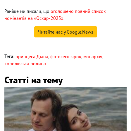
Раніше ми писали, що
оголошено повний список
номінантів на «Оскар-2025».
Читайте нас у Google.News
Теги:
принцеса Діана
,
фотосесії зірок
,
монархія
,
королівська родина
Статті на тему