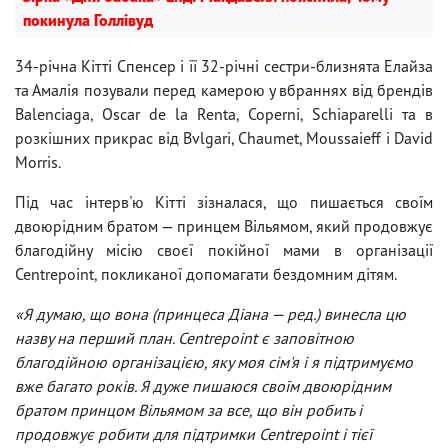
покинула Голлівуд
34-річна Кітті Спенсер і її 32-річні сестри-близнята Елайза
та Амалія позували перед камерою у вбраннях від брендів
Balenciaga, Oscar de la Renta, Coperni, Schiaparelli та в
розкішних прикрас від Bvlgari, Chaumet, Moussaieff і David
Morris.
Під час інтерв'ю Кітті зізналася, що пишається своїм
двоюрідним братом — принцем Вільямом, який продовжує
благодійну місію своєї покійної мами в організації
Centrepoint, покликаної допомагати бездомним дітям.
«Я думаю, що вона (принцеса Діана — ред.) винесла цю
назву на перший план. Centrepoint є заповітною
благодійною організацією, яку моя сім'я і я підтримуємо
вже багато років. Я дуже пишаюся своїм двоюрідним
братом принцом Вільямом за все, що він робить і
продовжує робити для підтримки Centrepoint і тієї