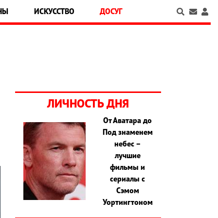
НЫ
ИСКУССТВО
ДОСУГ
ЛИЧНОСТЬ ДНЯ
От Аватара до
Под знаменем
небес –
лучшие
фильмы и
сериалы с
Сэмом
Уортингтоном