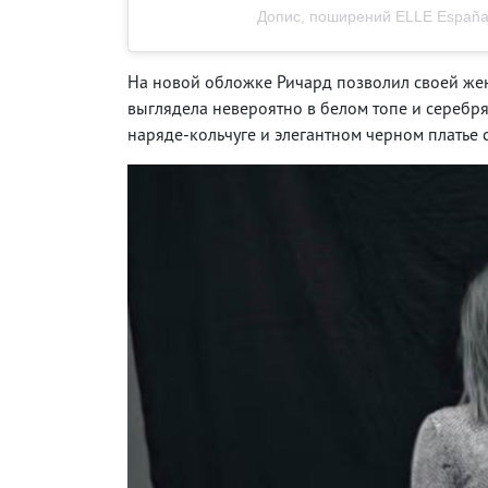
Допис, поширений ELLE España
На новой обложке Ричард позволил своей жене
выглядела невероятно в белом топе и серебря
наряде-кольчуге и элегантном черном платье 