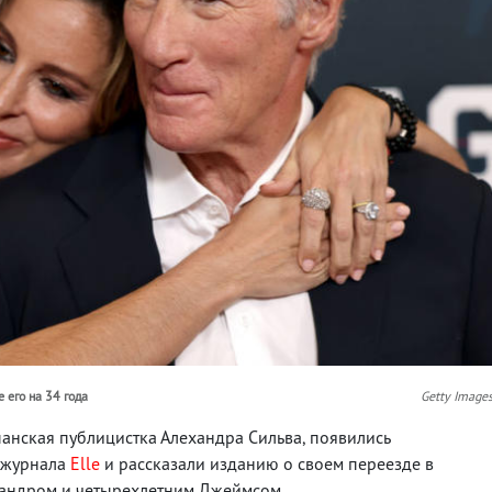
 его на 34 года
Getty Image
спанская публицистка Алехандра Сильва, появились
 журнала
Elle
и рассказали изданию о своем переезде в
сандром и четырехлетним Джеймсом.