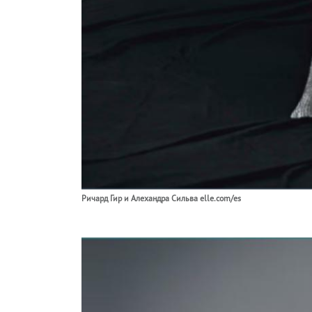
Ричард Гир и Алехандра Сильва elle.com/es