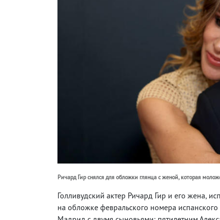
Ричард Гир снялся для обложки глянца с женой, которая моложе
Голливудский актер Ричард Гир и его жена, и
на обложке февральского номера испанского
Мадрид с двумя сыновьями: пятилетним Алек