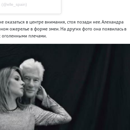
 (@elle_spain)
 оказаться в центре внимания, стоя позади нее. Алехандра
ном ожерелье в форме змеи. На других фото она появилась в
с оголенными плечами.